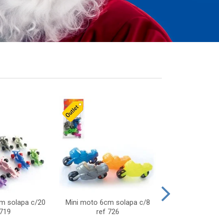
cm solapa c/20
Mini moto 6cm solapa c/8
Giro helice so
 719
ref 726
75