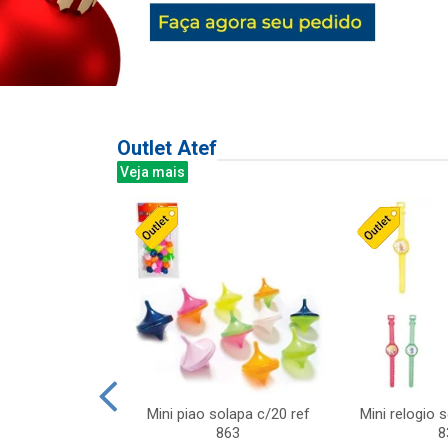
Outlet Atef
Veja mais
last c/div
Mini piao solapa c/20 ref
Mini relogio 
m ursinhos sor
863
8