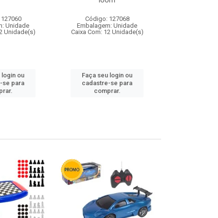
loom
 127060
Código: 127068
Código:
: Unidade
Embalagem: Unidade
Embalagem
2 Unidade(s)
Caixa Com: 12 Unidade(s)
Caixa Com: 1
 login ou
Faça seu login ou
Faça seu 
-se para
cadastre-se para
cadastre
rar.
comprar.
comp