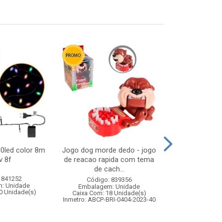
00led color 8m
Jogo dog morde dedo - jogo
Noel musica
v 8f
de reacao rapida com tema
19,5x
de cach...
 841252
Código:
Código: 839356
: Unidade
Embalagem
Embalagem: Unidade
0 Unidade(s)
Caixa Com: 3
Caixa Com: 18 Unidade(s)
Inmetro: ABCP-BRI-0404-2023-40