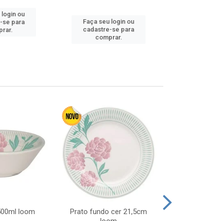
 login ou
Faça seu 
Faça seu login ou
-se para
cadastre
cadastre-se para
rar.
comp
comprar.
 500ml loom
Prato fundo cer 21,5cm
Prato raso c