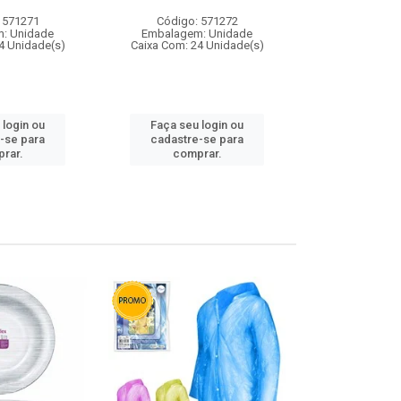
 571271
Código: 571272
Código:
: Unidade
Embalagem: Unidade
Embalagem
4 Unidade(s)
Caixa Com: 24 Unidade(s)
Caixa Com: 4
 login ou
Faça seu login ou
Faça seu 
-se para
cadastre-se para
cadastre
rar.
comprar.
comp