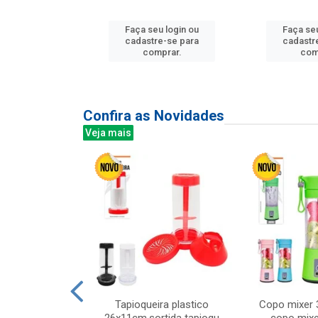
u login ou
Faça seu login ou
Faça seu
e-se para
cadastre-se para
cadastr
prar.
comprar.
com
Confira as Novidades
Veja mais
mesa cer 18cm
Tapioqueira plastico
Copo mixer 