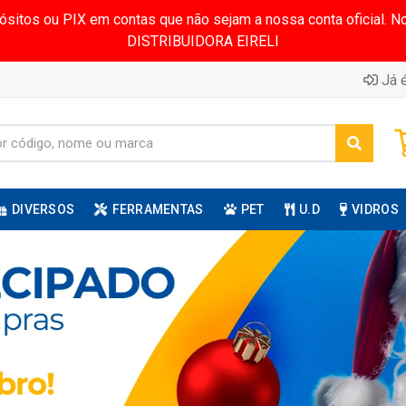
pósitos ou PIX em contas que não sejam a nossa conta oficial.
DISTRIBUIDORA EIRELI
Já é
DIVERSOS
FERRAMENTAS
PET
U.D
VIDROS