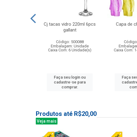
 vidro 23,5cm
Cj tacas vidro 220ml 6pcs
Capa de c
e petala
gallant
: 503788
Código: 500088
Código
m: Unidade
Embalagem: Unidade
Embalage
24 Unidade(s)
Caixa Com: 6 Unidade(s)
Caixa Com: 1
u login ou
Faça seu login ou
Faça seu
e-se para
cadastre-se para
cadastr
prar.
comprar.
com
Produtos até R$20,00
Veja mais