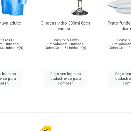
huva adulto
Cj tacas vidro 330ml 6pcs
Prato fundo
windsor
diam
: 832331
Código: 500859
Código:
m: Unidade
Embalagem: Unidade
Embalagem
44 Unidade(s)
Caixa Com: 6 Unidade(s)
Caixa Com: 2
 login ou
Faça seu login ou
Faça seu
e-se para
cadastre-se para
cadastre
prar.
comprar.
comp