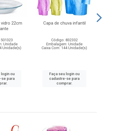
 vidro 22cm
Capa de chuva infantil
Jg prato fun
ante
diam
 501323
Código: 832332
Código:
: Unidade
Embalagem: Unidade
Embalagem
4 Unidade(s)
Caixa Com: 144 Unidade(s)
Caixa Com: 6
 login ou
Faça seu login ou
Faça seu 
-se para
cadastre-se para
cadastre
rar.
comprar.
comp