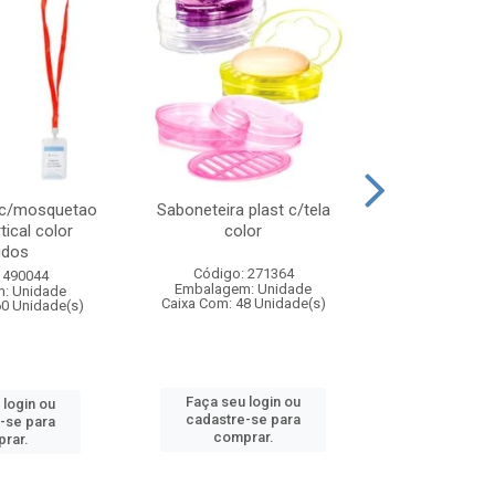
 c/mosquetao
Saboneteira plast c/tela
Prato plas
tical color
color
colo
idos
Código: 271364
Código:
 490044
Embalagem: Unidade
Embalagem
: Unidade
Caixa Com: 48 Unidade(s)
Caixa Com: 4
60 Unidade(s)
Faça seu login ou
Faça seu 
 login ou
cadastre-se para
cadastre
-se para
comprar.
comp
rar.