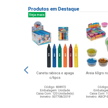
Produtos em Destaque
Veja mais
alao de agua
Caneta rabisca e apaga
Areia 60grs n
nual
c/6pcs
: 835626
Código: 838972
Código
m: Unidade
Embalagem: Unidade
Embalage
24 Unidade(s)
Caixa Com: 120 Unidade(s)
Caixa Com: 1
Inmetro: 007708/2019
Inmetro: ABCP-