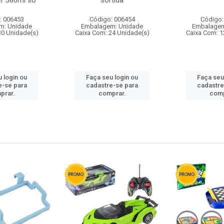
r 380ml so
sortida
: 006453
Código: 006454
Código:
m: Unidade
Embalagem: Unidade
Embalagem
30 Unidade(s)
Caixa Com: 24 Unidade(s)
Caixa Com: 1
 login ou
Faça seu login ou
Faça seu
e-se para
cadastre-se para
cadastre
prar.
comprar.
comp