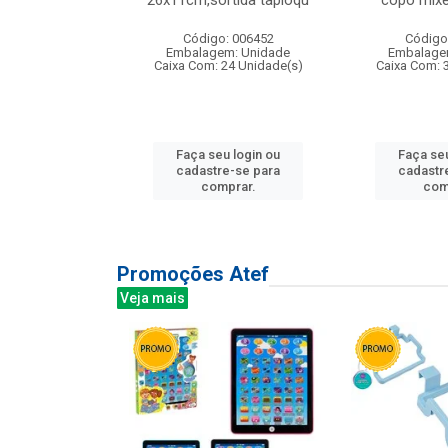
irios
26x11cm,sortida tapioqu
copo mixe
: 135177
Código: 006452
Código
m: Unidade
Embalagem: Unidade
Embalage
12 Unidade(s)
Caixa Com: 24 Unidade(s)
Caixa Com: 
u login ou
Faça seu login ou
Faça seu
e-se para
cadastre-se para
cadastr
prar.
comprar.
com
Promoções Atef
Veja mais