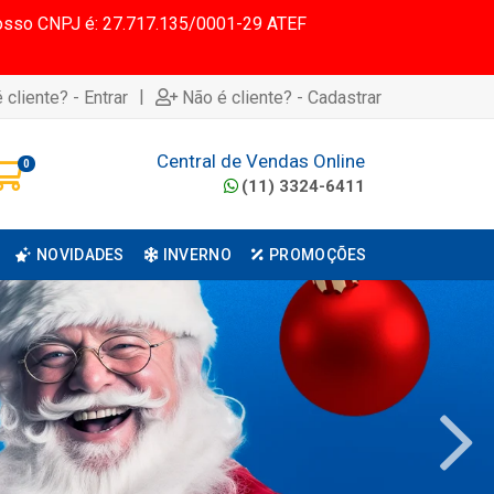
 Nosso CNPJ é: 27.717.135/0001-29 ATEF
|
 cliente? - Entrar
Não é cliente? - Cadastrar
Central de Vendas Online
0
(11) 3324-6411
NOVIDADES
INVERNO
PROMOÇÕES