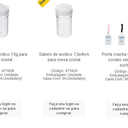
crilico 13g para
Saleiro de acrilico 7,5x4cm
Porta cracha
cristal
para mesa cristal
cordao ver
sort
: 471628
Código: 471629
Código:
m: Unidade
Embalagem: Unidade
Embalagem
36 Unidade(s)
Caixa Com: 36 Unidade(s)
Caixa Com: 3
 login ou
Faça seu login ou
Faça seu
e-se para
cadastre-se para
cadastre
prar.
comprar.
comp