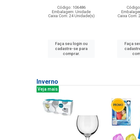
: 275814
Código: 106486
Código
m: Unidade
Embalagem: Unidade
Embalage
240 Unidade(s)
Caixa Com: 24 Unidade(s)
Caixa Com: 
u login ou
Faça seu login ou
Faça seu
e-se para
cadastre-se para
cadastr
prar.
comprar.
com
Inverno
Veja mais