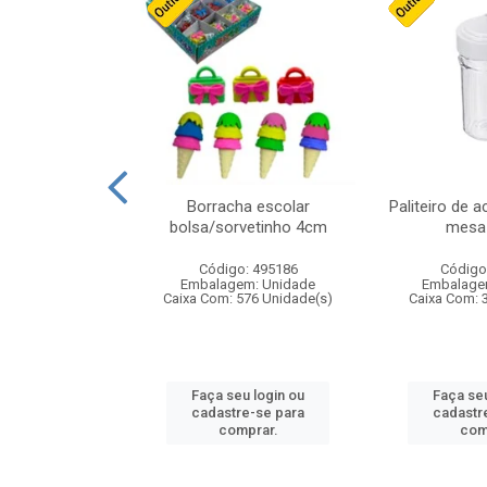
stico n.4 12cm
Borracha escolar
Paliteiro de a
bolsa/sorvetinho 4cm
mesa 
: 940550
Código: 495186
Código
m: Unidade
Embalagem: Unidade
Embalage
24 Unidade(s)
Caixa Com: 576 Unidade(s)
Caixa Com: 
u login ou
Faça seu login ou
Faça seu
e-se para
cadastre-se para
cadastr
prar.
comprar.
com