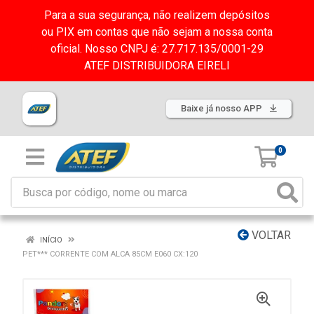
Para a sua segurança, não realizem depósitos
ou PIX em contas que não sejam a nossa conta
oficial. Nosso CNPJ é: 27.717.135/0001-29
ATEF DISTRIBUIDORA EIRELI
Baixe já nosso APP
0
VOLTAR
INÍCIO
PET*** CORRENTE COM ALCA 85CM E060 CX:120