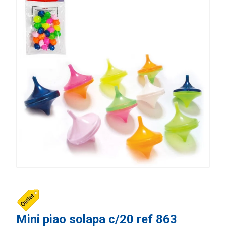
Mini piao solapa c/20 ref 863