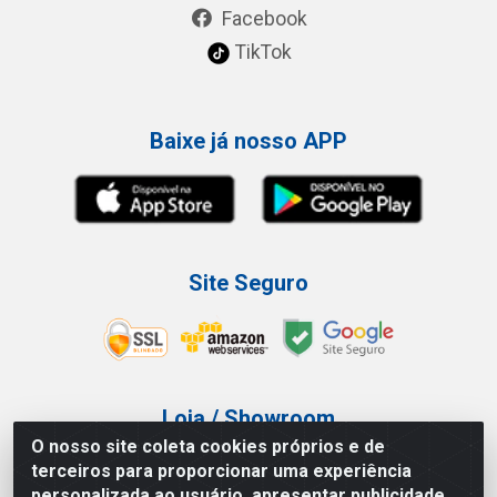
Facebook
TikTok
Baixe já nosso APP
Site Seguro
Loja / Showroom
O nosso site coleta cookies próprios e de
Tel.: (11) 3227-0546
terceiros para proporcionar uma experiência
Av Vautier, 587/597 - Pari - São Paulo/SP
personalizada ao usuário, apresentar publicidade