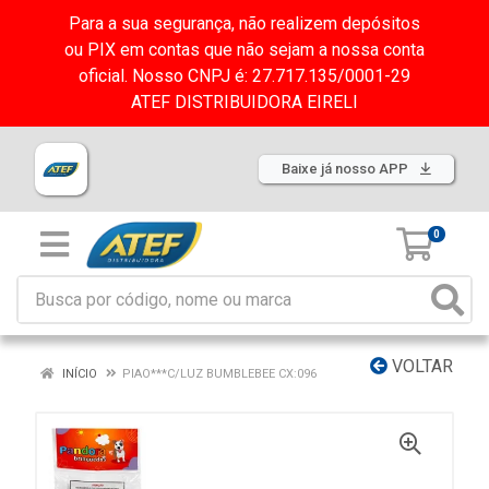
Para a sua segurança, não realizem depósitos
ou PIX em contas que não sejam a nossa conta
oficial. Nosso CNPJ é: 27.717.135/0001-29
ATEF DISTRIBUIDORA EIRELI
Baixe já nosso APP
0
VOLTAR
INÍCIO
PIAO***C/LUZ BUMBLEBEE CX:096