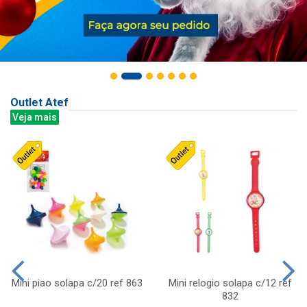
Outlet Atef
Veja mais
Mini piao solapa c/20 ref 863
Mini relogio solapa c/12 ref
832