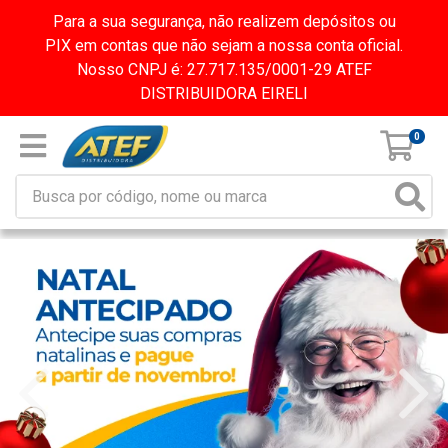
Para a sua segurança, não realizem depósitos ou
PIX em contas que não sejam a nossa conta oficial.
Nosso CNPJ é: 27.717.135/0001-29 ATEF
DISTRIBUIDORA EIRELI
0