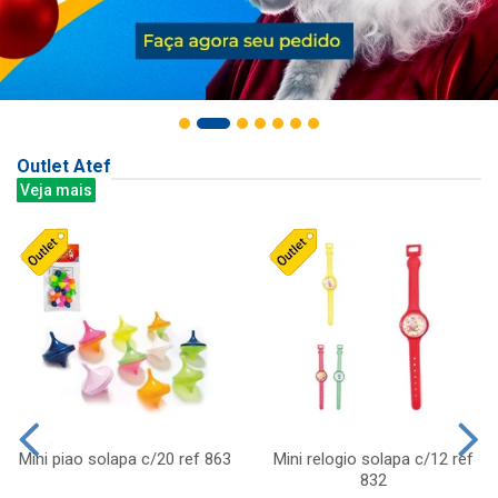
Outlet Atef
Veja mais
Mini piao solapa c/20 ref 863
Mini relogio solapa c/12 ref
832