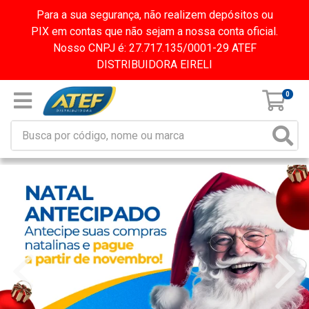
Para a sua segurança, não realizem depósitos ou
PIX em contas que não sejam a nossa conta oficial.
Nosso CNPJ é: 27.717.135/0001-29 ATEF
DISTRIBUIDORA EIRELI
0