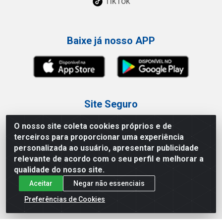
TikTok
Baixe já nosso APP
Site Seguro
O nosso site coleta cookies próprios e de
terceiros para proporcionar uma experiência
personalizada ao usuário, apresentar publicidade
relevante de acordo com o seu perfil e melhorar a
Loja / Showroom
qualidade do nosso site.
Aceitar
Negar não essenciais
Tel.: (11) 3227-0546
Av Vautier, 587/597 - Pari - São Paulo/SP
Preferências de Cookies