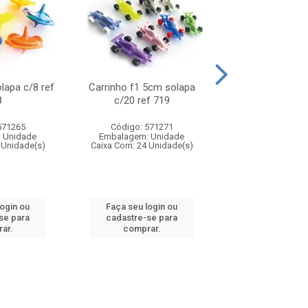
olapa c/8 ref
Carrinho f1 5cm solapa
Mini moto 6cm s
8
c/20 ref 719
ref 726
571265
Código: 571271
Código: 571
 Unidade
Embalagem: Unidade
Embalagem: U
 Unidade(s)
Caixa Com: 24 Unidade(s)
Caixa Com: 24 Un
login ou
Faça seu login ou
Faça seu log
se para
cadastre-se para
cadastre-se 
ar.
comprar.
comprar