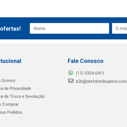
ofertas!
itucional
Fale Conosco
(11) 3324-6411
 Somos
b2b@atefdistribuidora.com
ica de Privacidade
ica de Troca e Devolução
 Comprar
us Pedidos