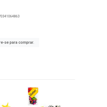
070341064863
re-se para comprar.