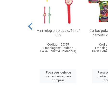
o 6cm solapa c/8
Mini relogio solapa c/12 ref
Cartas poke
ref 726
832
perfeito 
digo: 571272
Código: 129357
Códig
agem: Unidade
Embalagem: Unidade
Embalag
om: 24 Unidade(s)
Caixa Com: 24 Unidade(s)
Caixa Com:
 seu login ou
Faça seu login ou
Faça se
astre-se para
cadastre-se para
cadast
comprar.
comprar.
co