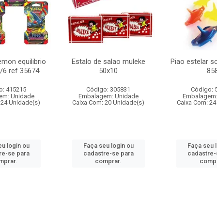
mon equilibrio
Estalo de salao muleke
Piao estelar s
c/6 ref 35674
50x10
85
o: 415215
Código: 305831
Código: 
em: Unidade
Embalagem: Unidade
Embalagem:
 24 Unidade(s)
Caixa Com: 20 Unidade(s)
Caixa Com: 24
u login ou
Faça seu login ou
Faça seu 
re-se para
cadastre-se para
cadastre-
mprar.
comprar.
compr