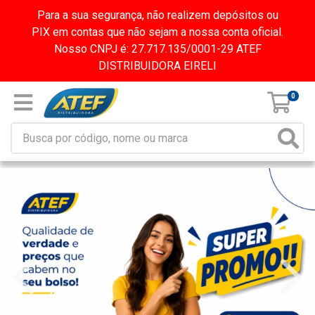
Para a sua segurança, não realizem depósitos ou
PIX em contas que não sejam a nossa conta oficial.
Nosso CNPJ é: 27.717.135/0001-29 ATEF
DISTRIBUIDORA EIRELI
0