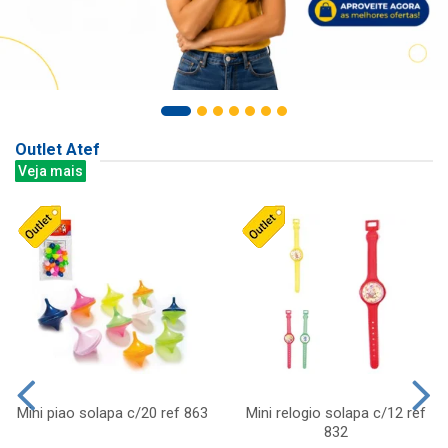
Outlet Atef
Veja mais
Mini piao solapa c/20 ref 863
Mini relogio solapa c/12 ref
832