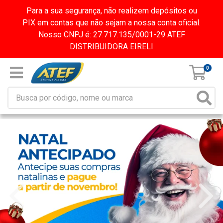
Para a sua segurança, não realizem depósitos ou
PIX em contas que não sejam a nossa conta oficial.
Nosso CNPJ é: 27.717.135/0001-29 ATEF
DISTRIBUIDORA EIRELI
0