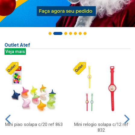
Outlet Atef
Veja mais
Mini piao solapa c/20 ref 863
Mini relogio solapa c/12 ref
832