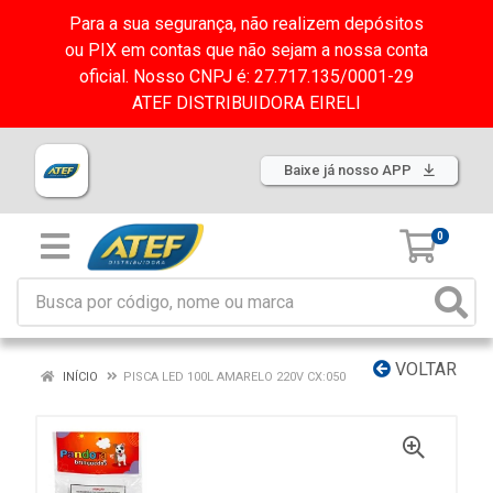
Para a sua segurança, não realizem depósitos
ou PIX em contas que não sejam a nossa conta
oficial. Nosso CNPJ é: 27.717.135/0001-29
ATEF DISTRIBUIDORA EIRELI
Baixe já nosso APP
0
VOLTAR
INÍCIO
PISCA LED 100L AMARELO 220V CX:050