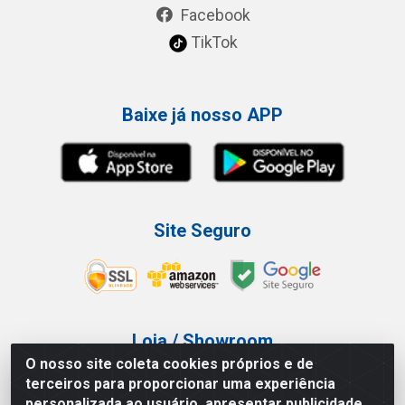
Facebook
TikTok
Baixe já nosso APP
Site Seguro
Loja / Showroom
O nosso site coleta cookies próprios e de
Tel.: (11) 3227-0546
terceiros para proporcionar uma experiência
Av Vautier, 587/597 - Pari - São Paulo/SP
personalizada ao usuário, apresentar publicidade