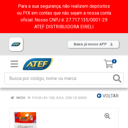
Para a sua segurança, não realizem depósitos
ou PIX em contas que não sejam a nossa conta
oficial. Nosso CNPJ é: 27.717.135/0001-29
ATEF DISTRIBUIDORA EIRELI
Baixe já nosso APP
0
VOLTAR
INÍCIO
PISCA LED 100L AZUL 220V CX:00050