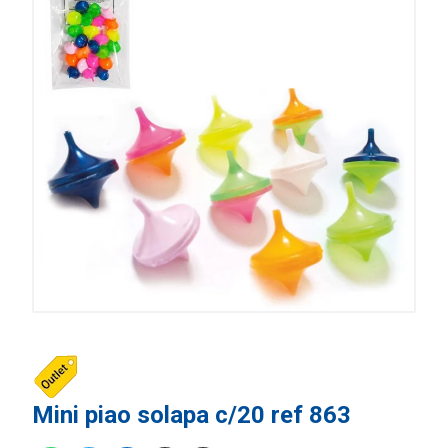
Mini piao solapa c/20 ref 863