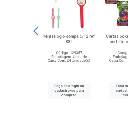
o 6cm solapa c/8
Mini relogio solapa c/12 ref
Cartas poke
ref 726
832
perfeito 
digo: 571272
Código: 129357
Códig
agem: Unidade
Embalagem: Unidade
Embalag
om: 24 Unidade(s)
Caixa Com: 24 Unidade(s)
Caixa Com:
 seu login ou
Faça seu login ou
Faça se
astre-se para
cadastre-se para
cadast
comprar.
comprar.
co