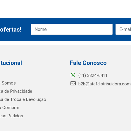
ofertas!
itucional
Fale Conosco
(11) 3324-6411
 Somos
b2b@atefdistribuidora.com
ica de Privacidade
ica de Troca e Devolução
 Comprar
us Pedidos