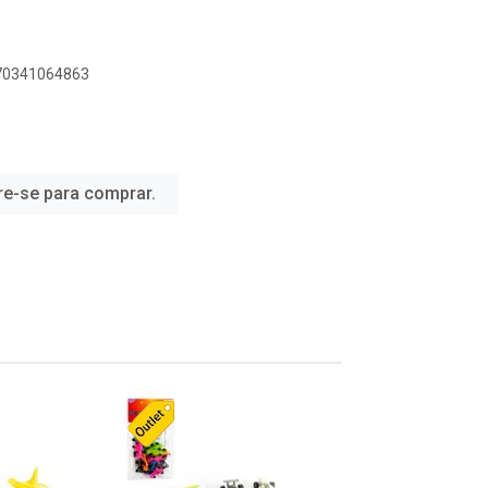
070341064863
re-se para comprar.