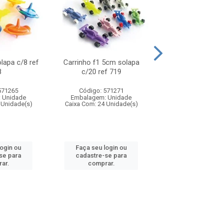
olapa c/8 ref
Carrinho f1 5cm solapa
Mini moto 6cm s
8
c/20 ref 719
ref 726
571265
Código: 571271
Código: 571
 Unidade
Embalagem: Unidade
Embalagem: U
 Unidade(s)
Caixa Com: 24 Unidade(s)
Caixa Com: 24 Un
login ou
Faça seu login ou
Faça seu log
se para
cadastre-se para
cadastre-se 
ar.
comprar.
comprar