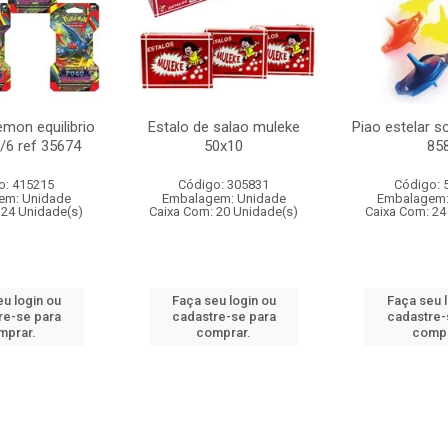
mon equilibrio
Estalo de salao muleke
Piao estelar s
c/6 ref 35674
50x10
85
o: 415215
Código: 305831
Código: 
em: Unidade
Embalagem: Unidade
Embalagem:
 24 Unidade(s)
Caixa Com: 20 Unidade(s)
Caixa Com: 24
u login ou
Faça seu login ou
Faça seu 
re-se para
cadastre-se para
cadastre-
mprar.
comprar.
compr