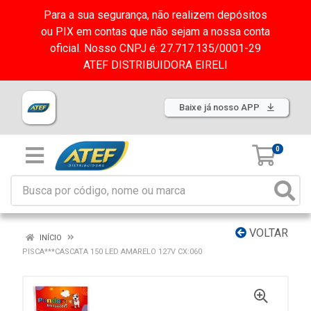
Para a sua segurança, não realizem depósitos
ou PIX em contas que não sejam a nossa conta
oficial. Nosso CNPJ é: 27.717.135/0001-29
ATEF DISTRIBUIDORA EIRELI
Baixe já nosso APP
0
VOLTAR
INÍCIO
PISCA***CASCATA 150 LED AMARELO 127V CX:060