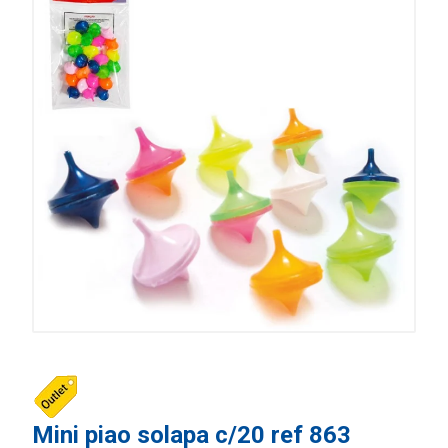
Mini piao solapa c/20 ref 863