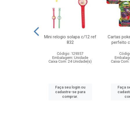
o 6cm solapa c/8
Mini relogio solapa c/12 ref
Cartas poke
ref 726
832
perfeito 
digo: 571272
Código: 129357
Códig
agem: Unidade
Embalagem: Unidade
Embalag
om: 24 Unidade(s)
Caixa Com: 24 Unidade(s)
Caixa Com:
 seu login ou
Faça seu login ou
Faça se
astre-se para
cadastre-se para
cadast
comprar.
comprar.
co