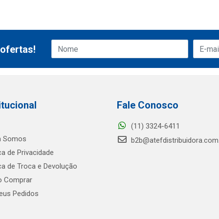
ofertas!
itucional
Fale Conosco
(11) 3324-6411
 Somos
b2b@atefdistribuidora.com
ica de Privacidade
ica de Troca e Devolução
 Comprar
us Pedidos