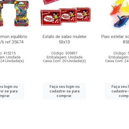
mon equilibrio
Estalo de salao muleke
Piao estelar s
c/6 ref 35674
50x10
85
o: 415215
Código: 305831
Código: 
em: Unidade
Embalagem: Unidade
Embalagem:
 24 Unidade(s)
Caixa Com: 20 Unidade(s)
Caixa Com: 24
u login ou
Faça seu login ou
Faça seu 
re-se para
cadastre-se para
cadastre-
mprar.
comprar.
compr