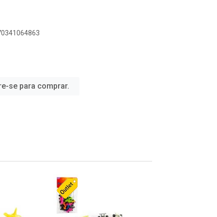
070341064863
re-se para comprar.