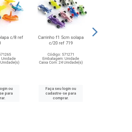
olapa c/8 ref
Carrinho f1 5cm solapa
Mini moto 6cm s
8
c/20 ref 719
ref 726
571265
Código: 571271
Código: 571
 Unidade
Embalagem: Unidade
Embalagem: U
 Unidade(s)
Caixa Com: 24 Unidade(s)
Caixa Com: 24 Un
login ou
Faça seu login ou
Faça seu log
se para
cadastre-se para
cadastre-se 
ar.
comprar.
comprar