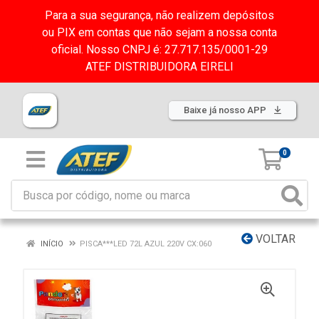
Para a sua segurança, não realizem depósitos
ou PIX em contas que não sejam a nossa conta
oficial. Nosso CNPJ é: 27.717.135/0001-29
ATEF DISTRIBUIDORA EIRELI
Baixe já nosso APP
0
VOLTAR
INÍCIO
PISCA***LED 72L AZUL 220V CX:060