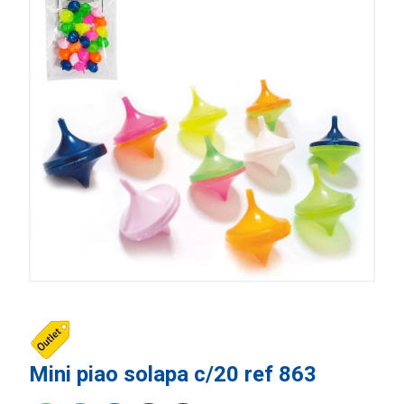
Mini piao solapa c/20 ref 863