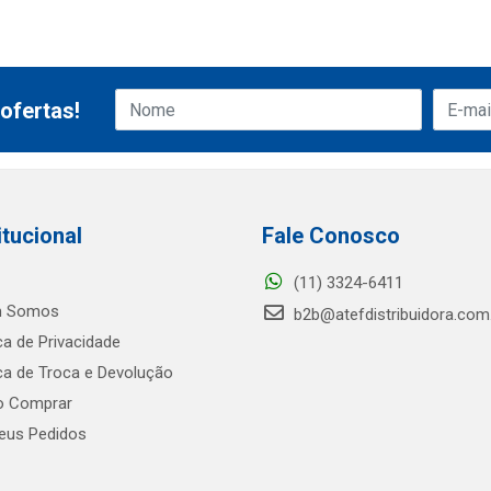
ofertas!
itucional
Fale Conosco
(11) 3324-6411
 Somos
b2b@atefdistribuidora.com
ica de Privacidade
ica de Troca e Devolução
 Comprar
us Pedidos