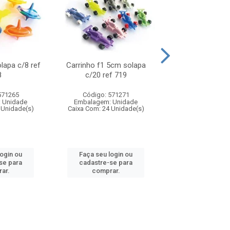
olapa c/8 ref
Carrinho f1 5cm solapa
Mini moto 6cm s
8
c/20 ref 719
ref 726
571265
Código: 571271
Código: 571
 Unidade
Embalagem: Unidade
Embalagem: U
 Unidade(s)
Caixa Com: 24 Unidade(s)
Caixa Com: 24 Un
login ou
Faça seu login ou
Faça seu log
se para
cadastre-se para
cadastre-se 
ar.
comprar.
comprar