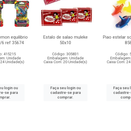
mon equilibrio
Estalo de salao muleke
Piao estelar s
c/6 ref 35674
50x10
85
o: 415215
Código: 305831
Código: 
em: Unidade
Embalagem: Unidade
Embalagem:
 24 Unidade(s)
Caixa Com: 20 Unidade(s)
Caixa Com: 24
u login ou
Faça seu login ou
Faça seu 
re-se para
cadastre-se para
cadastre-
mprar.
comprar.
compr