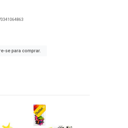
070341064863
re-se para comprar.