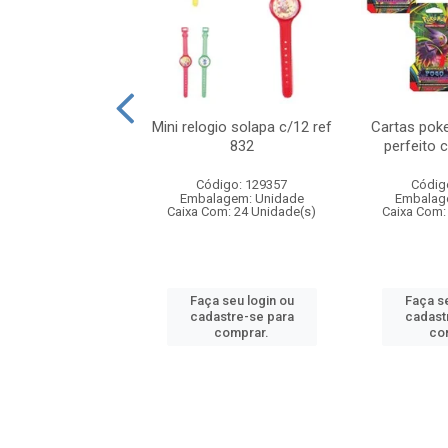
o 6cm solapa c/8
Mini relogio solapa c/12 ref
Cartas poke
ref 726
832
perfeito 
digo: 571272
Código: 129357
Códig
agem: Unidade
Embalagem: Unidade
Embalag
om: 24 Unidade(s)
Caixa Com: 24 Unidade(s)
Caixa Com:
 seu login ou
Faça seu login ou
Faça se
astre-se para
cadastre-se para
cadast
comprar.
comprar.
co