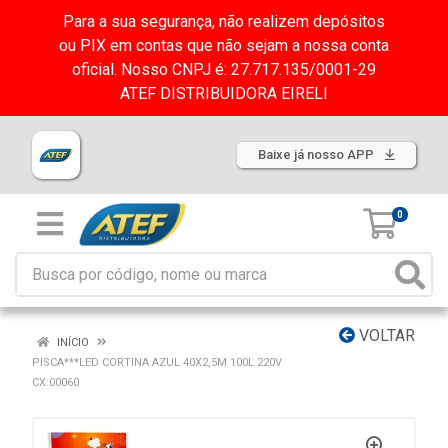
Para a sua segurança, não realizem depósitos
ou PIX em contas que não sejam a nossa conta
oficial. Nosso CNPJ é: 27.717.135/0001-29
ATEF DISTRIBUIDORA EIRELI
Baixe já nosso APP
0
VOLTAR
INÍCIO
PISCA***LED CORTINA AZUL 40X2,5M 100L 220V
CX:00060