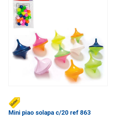
Mini piao solapa c/20 ref 863