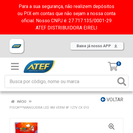
Para a sua segurança, não realizem depósitos
ou PIX em contas que não sejam a nossa conta
oficial. Nosso CNPJ é: 27.717.135/0001-29
ATEF DISTRIBUIDORA EIRELI
Baixe já nosso APP
0
VOLTAR
INÍCIO
PISCA***MANGUEIRA LED 8M VERM 8F 127V CX:010