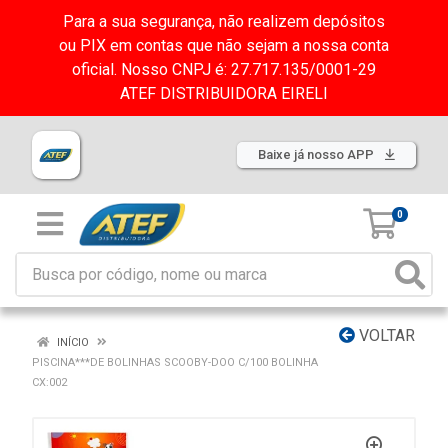
Para a sua segurança, não realizem depósitos
ou PIX em contas que não sejam a nossa conta
oficial. Nosso CNPJ é: 27.717.135/0001-29
ATEF DISTRIBUIDORA EIRELI
Baixe já nosso APP
0
VOLTAR
INÍCIO
PISCINA***DE BOLINHAS SCOOBY-DOO C/100 BOLINHA
CX:002