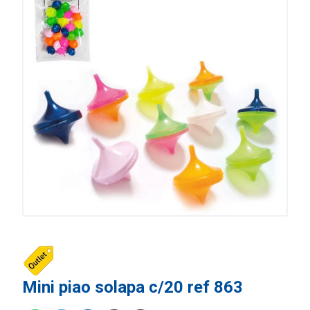
Mini piao solapa c/20 ref 863