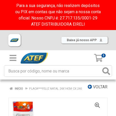
Para a sua segurança, não realizem depósitos
ou PIX em contas que não sejam a nossa conta
oficial. Nosso CNPJ é: 27.717.135/0001-29
ATEF DISTRIBUIDORA EIRELI
Baixe já nosso APP
0
VOLTAR
INÍCIO
PLACA***FELIZ NATAL 24X14CM CX:240