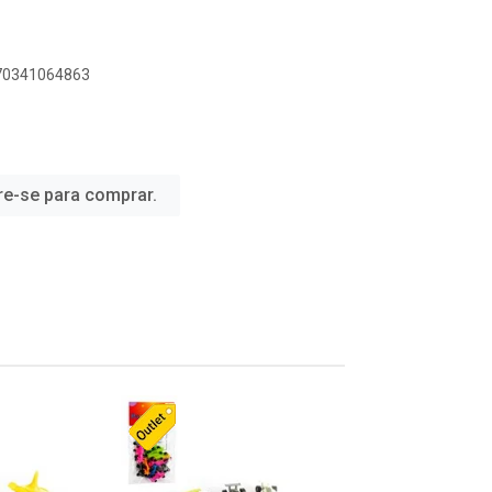
070341064863
re-se para comprar.