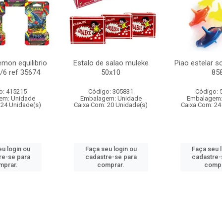
mon equilibrio
Estalo de salao muleke
Piao estelar s
c/6 ref 35674
50x10
85
o: 415215
Código: 305831
Código: 
em: Unidade
Embalagem: Unidade
Embalagem:
 24 Unidade(s)
Caixa Com: 20 Unidade(s)
Caixa Com: 24
u login ou
Faça seu login ou
Faça seu 
re-se para
cadastre-se para
cadastre-
mprar.
comprar.
compr