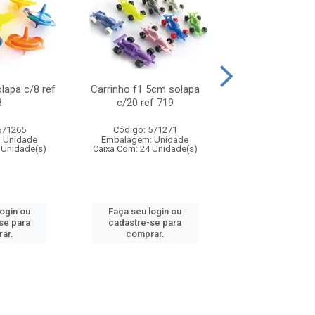
olapa c/8 ref
Carrinho f1 5cm solapa
Mini moto 6cm s
8
c/20 ref 719
ref 726
571265
Código: 571271
Código: 571
 Unidade
Embalagem: Unidade
Embalagem: U
 Unidade(s)
Caixa Com: 24 Unidade(s)
Caixa Com: 24 Un
login ou
Faça seu login ou
Faça seu log
se para
cadastre-se para
cadastre-se 
ar.
comprar.
comprar