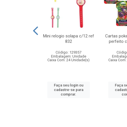
o 6cm solapa c/8
Mini relogio solapa c/12 ref
Cartas poke
ref 726
832
perfeito 
digo: 571272
Código: 129357
Códig
agem: Unidade
Embalagem: Unidade
Embalag
om: 24 Unidade(s)
Caixa Com: 24 Unidade(s)
Caixa Com:
 seu login ou
Faça seu login ou
Faça se
astre-se para
cadastre-se para
cadast
comprar.
comprar.
co