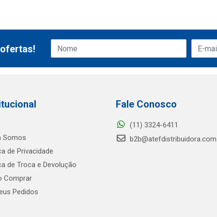
ofertas!
itucional
Fale Conosco
(11) 3324-6411
 Somos
b2b@atefdistribuidora.com
ica de Privacidade
ica de Troca e Devolução
 Comprar
us Pedidos