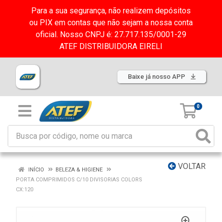
Para a sua segurança, não realizem depósitos
ou PIX em contas que não sejam a nossa conta
oficial. Nosso CNPJ é: 27.717.135/0001-29
ATEF DISTRIBUIDORA EIRELI
Baixe já nosso APP
0
VOLTAR
INÍCIO
BELEZA & HIGIENE
PORTA COMPRIMIDOS C/10 DIVISORIAS COLORS
CX:120