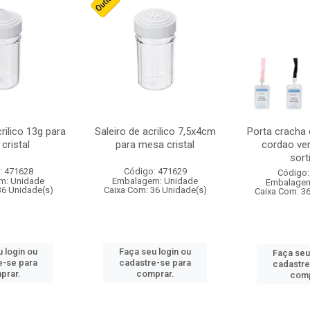
crilico 13g para
Saleiro de acrilico 7,5x4cm
Porta cracha
cristal
para mesa cristal
cordao ver
sort
: 471628
Código: 471629
Código:
m: Unidade
Embalagem: Unidade
Embalagem
36 Unidade(s)
Caixa Com: 36 Unidade(s)
Caixa Com: 3
 login ou
Faça seu login ou
Faça seu
e-se para
cadastre-se para
cadastre
prar.
comprar.
comp