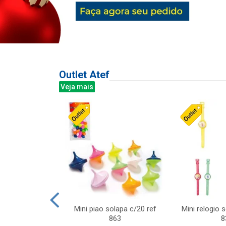
Outlet Atef
Veja mais
last c/div
Mini piao solapa c/20 ref
Mini relogio 
m ursinhos sor
863
8