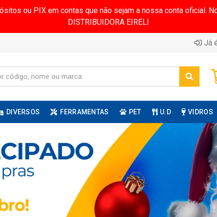
pósitos ou PIX em contas que não sejam a nossa conta oficial.
DISTRIBUIDORA EIRELI
Já é
DIVERSOS
FERRAMENTAS
PET
U.D
VIDROS