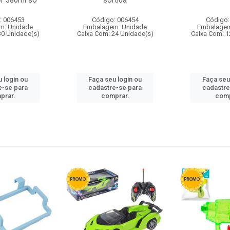
r 380ml so
sortida
: 006453
Código: 006454
Código:
m: Unidade
Embalagem: Unidade
Embalagem
30 Unidade(s)
Caixa Com: 24 Unidade(s)
Caixa Com: 1
 login ou
Faça seu login ou
Faça seu
e-se para
cadastre-se para
cadastre
prar.
comprar.
comp