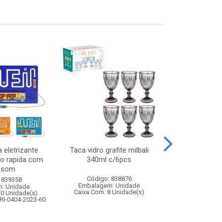
 eletrizante
Taca vidro grafite milbali
Kit boxe 
ao rapida com
340ml c/6pcs
pancada+p
e som
Código: 838876
Código:
 839358
Embalagem: Unidade
Embalagem
: Unidade
Caixa Com: 8 Unidade(s)
Caixa Com: 1
20 Unidade(s)
Inmetro: ABCP-B
RI-0404-2023-60