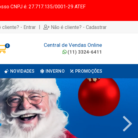
 Nosso CNPJ é: 27.717.135/0001-29 ATEF
|
 cliente? - Entrar
Não é cliente? - Cadastrar
Central de Vendas Online
0
(11) 3324-6411
NOVIDADES
INVERNO
PROMOÇÕES