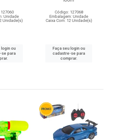
loom
 127060
Código: 127068
Código:
: Unidade
Embalagem: Unidade
Embalagem
2 Unidade(s)
Caixa Com: 12 Unidade(s)
Caixa Com: 1
 login ou
Faça seu login ou
Faça seu 
-se para
cadastre-se para
cadastre
rar.
comprar.
comp