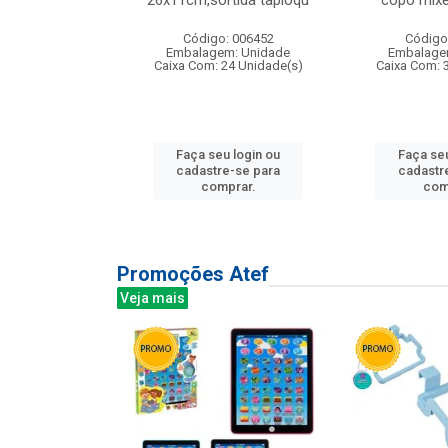
irios
26x11cm,sortida tapioqu
copo mixe
: 135177
Código: 006452
Código
m: Unidade
Embalagem: Unidade
Embalage
12 Unidade(s)
Caixa Com: 24 Unidade(s)
Caixa Com: 
u login ou
Faça seu login ou
Faça seu
e-se para
cadastre-se para
cadastr
prar.
comprar.
com
Promoções Atef
Veja mais