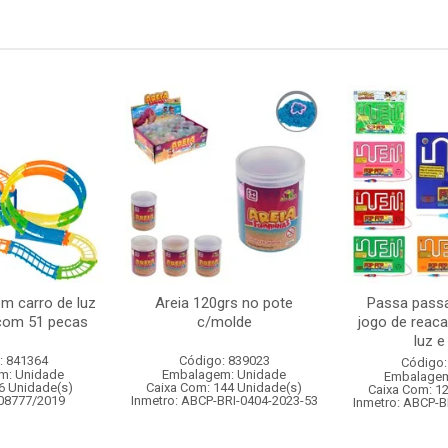
om carro de luz
Areia 120grs no pote
Passa passa
 com 51 pecas
c/molde
jogo de reac
luz 
: 841364
Código: 839023
Código:
m: Unidade
Embalagem: Unidade
Embalagem
6 Unidade(s)
Caixa Com: 144 Unidade(s)
Caixa Com: 1
008777/2019
Inmetro: ABCP-BRI-0404-2023-53
Inmetro: ABCP-B