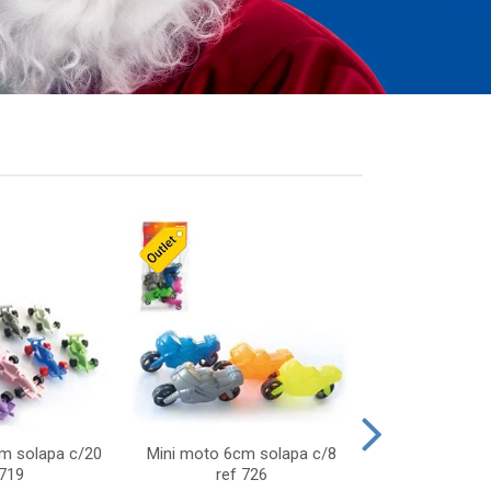
cm solapa c/20
Mini moto 6cm solapa c/8
Giro helice so
 719
ref 726
75