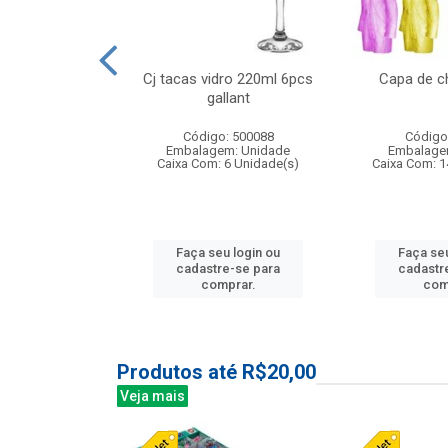
o raso 25,5cm
Cj tacas vidro 220ml 6pcs
Capa de c
e petala
gallant
: 503787
Código: 500088
Código
m: Unidade
Embalagem: Unidade
Embalage
24 Unidade(s)
Caixa Com: 6 Unidade(s)
Caixa Com: 1
u login ou
Faça seu login ou
Faça seu
e-se para
cadastre-se para
cadastr
prar.
comprar.
com
Produtos até R$20,00
Veja mais