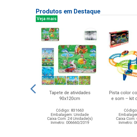
Produtos em Destaque
Veja mais
ra de ventosas
Tapete de atividades
Pista color c
e precisao com
90x120cm
e som – kit
ardo...
Código: 831663
Código
: 836370
Embalagem: Unidade
Embalage
m: Unidade
Caixa Com: 24 Unidade(s)
Caixa Com: 
24 Unidade(s)
Inmetro: 006660/2019
Inmetro: 
BRI-0404-2023-16