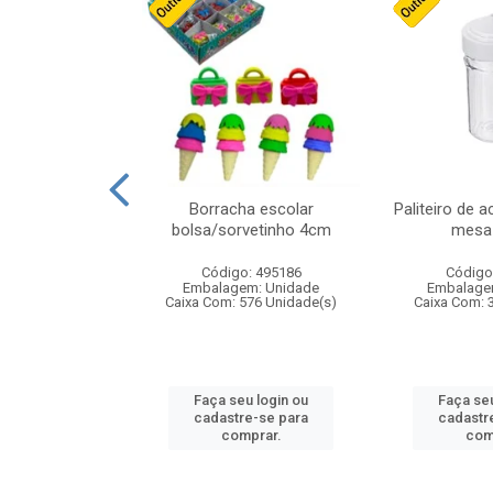
cores sortidas
Borracha escolar
Paliteiro de a
ref 130s
bolsa/sorvetinho 4cm
mesa 
: 826147
Código: 495186
Código
m: Unidade
Embalagem: Unidade
Embalage
160 Unidade(s)
Caixa Com: 576 Unidade(s)
Caixa Com: 
u login ou
Faça seu login ou
Faça seu
e-se para
cadastre-se para
cadastr
prar.
comprar.
com