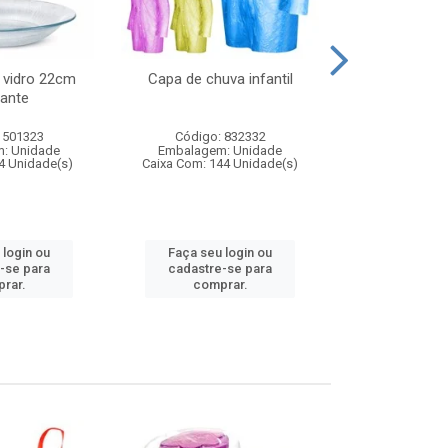
 vidro 22cm
Capa de chuva infantil
Jg prato fun
ante
diam
 501323
Código: 832332
Código:
: Unidade
Embalagem: Unidade
Embalagem
4 Unidade(s)
Caixa Com: 144 Unidade(s)
Caixa Com: 6
 login ou
Faça seu login ou
Faça seu 
-se para
cadastre-se para
cadastre
rar.
comprar.
comp