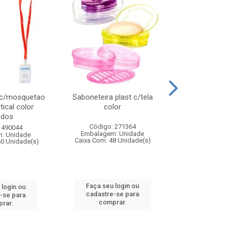
 c/mosquetao
Saboneteira plast c/tela
Prato plas
tical color
color
colo
idos
Código: 271364
Código:
 490044
Embalagem: Unidade
Embalagem
: Unidade
Caixa Com: 48 Unidade(s)
Caixa Com: 4
60 Unidade(s)
Faça seu login ou
Faça seu 
 login ou
cadastre-se para
cadastre
-se para
comprar.
comp
rar.