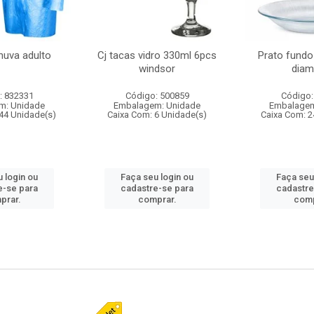
huva adulto
Cj tacas vidro 330ml 6pcs
Prato fundo
windsor
diam
: 832331
Código: 500859
Código:
m: Unidade
Embalagem: Unidade
Embalagem
44 Unidade(s)
Caixa Com: 6 Unidade(s)
Caixa Com: 2
 login ou
Faça seu login ou
Faça seu
e-se para
cadastre-se para
cadastre
prar.
comprar.
comp