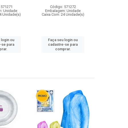
 571271
Código: 571272
Código:
: Unidade
Embalagem: Unidade
Embalagem
4 Unidade(s)
Caixa Com: 24 Unidade(s)
Caixa Com: 4
 login ou
Faça seu login ou
Faça seu 
-se para
cadastre-se para
cadastre
rar.
comprar.
comp