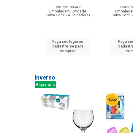
: 275814
Código: 106486
Código
m: Unidade
Embalagem: Unidade
Embalage
240 Unidade(s)
Caixa Com: 24 Unidade(s)
Caixa Com: 
u login ou
Faça seu login ou
Faça seu
e-se para
cadastre-se para
cadastr
prar.
comprar.
com
Inverno
Veja mais