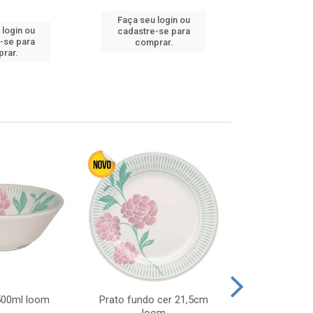
Faça seu login ou
Faça seu 
 login ou
cadastre-se para
cadastre
-se para
comprar.
comp
rar.
 500ml loom
Prato fundo cer 21,5cm
Prato raso c