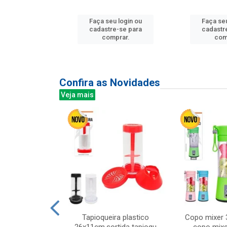
Faça seu login ou
Faça seu
u login ou
cadastre-se para
cadastr
e-se para
comprar.
com
prar.
Confira as Novidades
Veja mais
mesa cer 18cm
Tapioqueira plastico
Copo mixer 