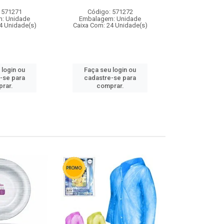
 571271
Código: 571272
Código:
: Unidade
Embalagem: Unidade
Embalagem
4 Unidade(s)
Caixa Com: 24 Unidade(s)
Caixa Com: 4
 login ou
Faça seu login ou
Faça seu 
-se para
cadastre-se para
cadastre
rar.
comprar.
comp