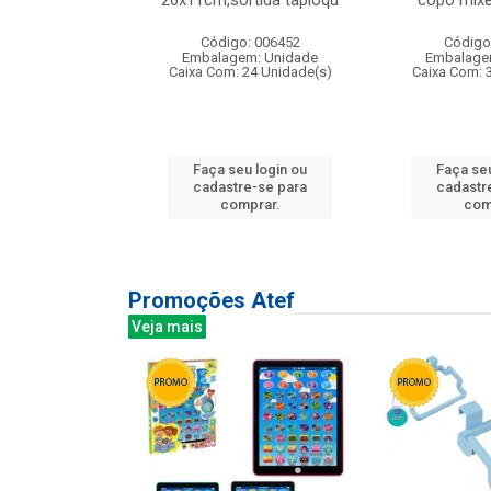
irios
26x11cm,sortida tapioqu
copo mixe
: 135177
Código: 006452
Código
m: Unidade
Embalagem: Unidade
Embalage
12 Unidade(s)
Caixa Com: 24 Unidade(s)
Caixa Com: 
u login ou
Faça seu login ou
Faça seu
e-se para
cadastre-se para
cadastr
prar.
comprar.
com
Promoções Atef
Veja mais