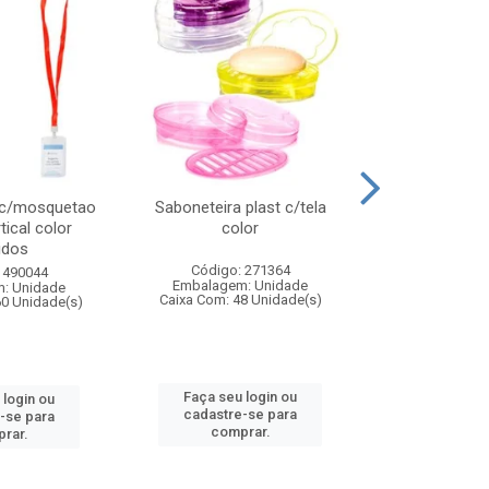
 c/mosquetao
Saboneteira plast c/tela
Prato plas
tical color
color
colo
idos
Código: 271364
Código:
 490044
Embalagem: Unidade
Embalagem
: Unidade
Caixa Com: 48 Unidade(s)
Caixa Com: 4
60 Unidade(s)
Faça seu login ou
Faça seu 
 login ou
cadastre-se para
cadastre
-se para
comprar.
comp
rar.