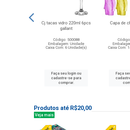
o raso 25,5cm
Cj tacas vidro 220ml 6pcs
Capa de c
e petala
gallant
: 503787
Código: 500088
Código
m: Unidade
Embalagem: Unidade
Embalage
24 Unidade(s)
Caixa Com: 6 Unidade(s)
Caixa Com: 1
u login ou
Faça seu login ou
Faça seu
e-se para
cadastre-se para
cadastr
prar.
comprar.
com
Produtos até R$20,00
Veja mais