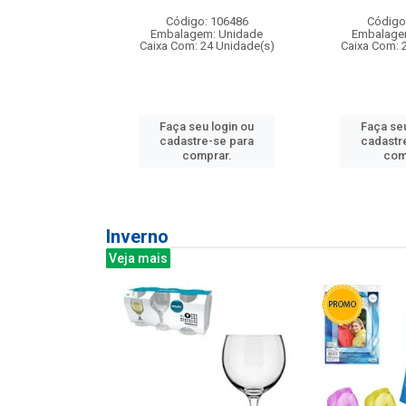
: 275814
Código: 106486
Código
m: Unidade
Embalagem: Unidade
Embalage
240 Unidade(s)
Caixa Com: 24 Unidade(s)
Caixa Com: 
u login ou
Faça seu login ou
Faça seu
e-se para
cadastre-se para
cadastr
prar.
comprar.
com
Inverno
Veja mais