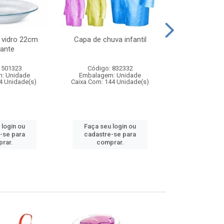
 vidro 22cm
Capa de chuva infantil
Jg prato fun
ante
diam
 501323
Código: 832332
Código:
: Unidade
Embalagem: Unidade
Embalagem
4 Unidade(s)
Caixa Com: 144 Unidade(s)
Caixa Com: 6
 login ou
Faça seu login ou
Faça seu 
-se para
cadastre-se para
cadastre
rar.
comprar.
comp