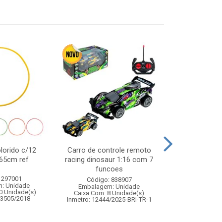
lorido c/12
Carro de controle remoto
Jogo pul
65cm ref
racing dinosaur 1:16 com 7
funcoes
 297001
Código:
Código: 838907
: Unidade
Embalagem
Embalagem: Unidade
0 Unidade(s)
Caixa Com: 2
Caixa Com: 8 Unidade(s)
03505/2018
Inmetro: 0
Inmetro: 12444/2025-BRI-TR-1