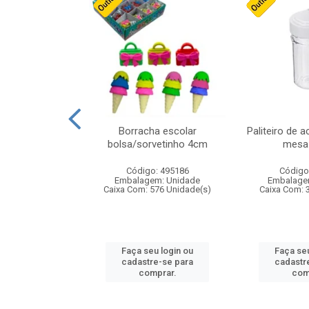
stico n.4 12cm
Borracha escolar
Paliteiro de a
bolsa/sorvetinho 4cm
mesa 
: 940550
Código: 495186
Código
m: Unidade
Embalagem: Unidade
Embalage
24 Unidade(s)
Caixa Com: 576 Unidade(s)
Caixa Com: 
u login ou
Faça seu login ou
Faça seu
e-se para
cadastre-se para
cadastr
prar.
comprar.
com