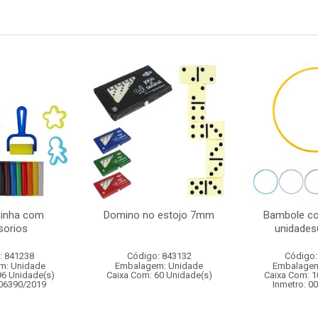
sinha com
Domino no estojo 7mm
Bambole co
sorios
unidades
: 841238
Código: 843132
Código:
m: Unidade
Embalagem: Unidade
Embalagem
96 Unidade(s)
Caixa Com: 60 Unidade(s)
Caixa Com: 1
006390/2019
Inmetro: 0