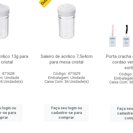
crilico 13g para
Saleiro de acrilico 7,5x4cm
Porta cracha
cristal
para mesa cristal
cordao ver
sort
: 471628
Código: 471629
Código:
m: Unidade
Embalagem: Unidade
Embalagem
36 Unidade(s)
Caixa Com: 36 Unidade(s)
Caixa Com: 3
 login ou
Faça seu login ou
Faça seu
e-se para
cadastre-se para
cadastre
prar.
comprar.
comp