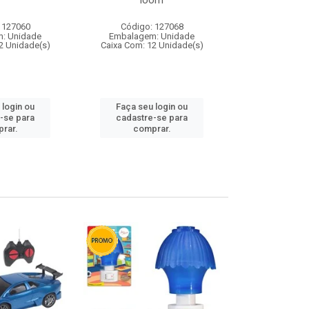
loom
 127060
Código: 127068
Código:
: Unidade
Embalagem: Unidade
Embalagem
2 Unidade(s)
Caixa Com: 12 Unidade(s)
Caixa Com: 1
 login ou
Faça seu login ou
Faça seu 
-se para
cadastre-se para
cadastre
rar.
comprar.
comp