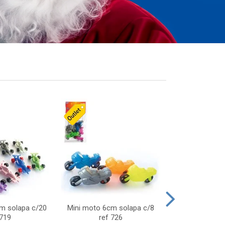
cm solapa c/20
Mini moto 6cm solapa c/8
Giro helice so
 719
ref 726
75