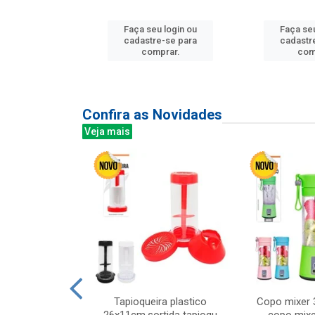
u login ou
Faça seu login ou
Faça seu
e-se para
cadastre-se para
cadastr
prar.
comprar.
com
Confira as Novidades
Veja mais
mesa cer 18cm
Tapioqueira plastico
Copo mixer 