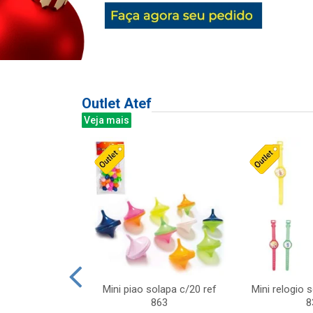
Outlet Atef
Veja mais
last c/div
Mini piao solapa c/20 ref
Mini relogio 
m ursinhos sor
863
8