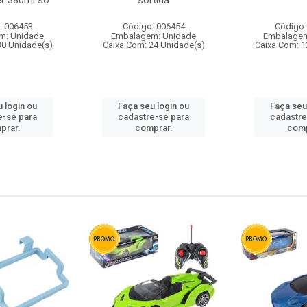
r 380ml so
sortida
: 006453
Código: 006454
Código:
m: Unidade
Embalagem: Unidade
Embalagem
30 Unidade(s)
Caixa Com: 24 Unidade(s)
Caixa Com: 1
 login ou
Faça seu login ou
Faça seu
e-se para
cadastre-se para
cadastre
prar.
comprar.
comp