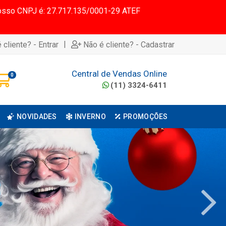
 Nosso CNPJ é: 27.717.135/0001-29 ATEF
|
 cliente? - Entrar
Não é cliente? - Cadastrar
Central de Vendas Online
0
(11) 3324-6411
NOVIDADES
INVERNO
PROMOÇÕES