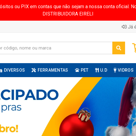
pósitos ou PIX em contas que não sejam a nossa conta oficial.
DISTRIBUIDORA EIRELI
Já é
DIVERSOS
FERRAMENTAS
PET
U.D
VIDROS