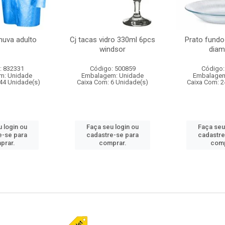
huva adulto
Cj tacas vidro 330ml 6pcs
Prato fundo
windsor
diam
: 832331
Código: 500859
Código:
m: Unidade
Embalagem: Unidade
Embalagem
44 Unidade(s)
Caixa Com: 6 Unidade(s)
Caixa Com: 2
 login ou
Faça seu login ou
Faça seu
e-se para
cadastre-se para
cadastre
prar.
comprar.
comp