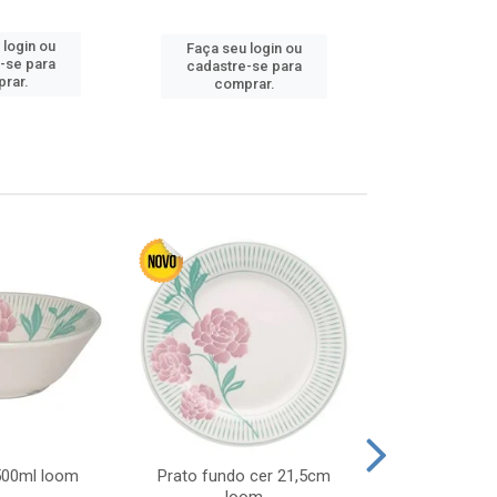
 login ou
Faça seu 
Faça seu login ou
-se para
cadastre
cadastre-se para
rar.
comp
comprar.
 500ml loom
Prato fundo cer 21,5cm
Prato raso c