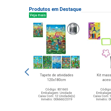
Produtos em Destaque
Veja mais
or plast oval
Tapete de atividades
Kit mas
00ml
120x180cm
aces
: 839186
Código: 831665
Código
m: Unidade
Embalagem: Unidade
Embalage
60 Unidade(s)
Caixa Com: 12 Unidade(s)
Caixa Com: 
Inmetro: 006660/2019
Inmetro: 