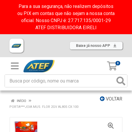
Para a sua segurança, não realizem depósitos
ou PIX em contas que não sejam a nossa conta
oficial. Nosso CNPJ é: 27.717.135/0001-29
ATEF DISTRIBUIDORA EIRELI
Baixe já nosso APP
0
VOLTAR
INÍCIO
PORTA***JOIA MUS. FLOR 2GV AL805 CX:100