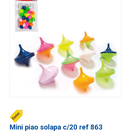
Mini piao solapa c/20 ref 863