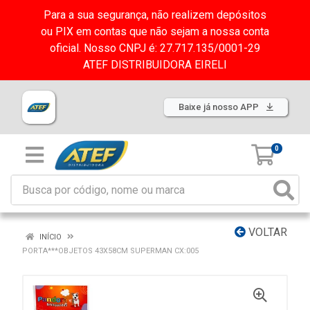
Para a sua segurança, não realizem depósitos
ou PIX em contas que não sejam a nossa conta
oficial. Nosso CNPJ é: 27.717.135/0001-29
ATEF DISTRIBUIDORA EIRELI
Baixe já nosso APP
0
VOLTAR
INÍCIO
PORTA***OBJETOS 43X58CM SUPERMAN CX:005