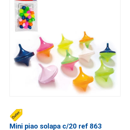
Mini piao solapa c/20 ref 863