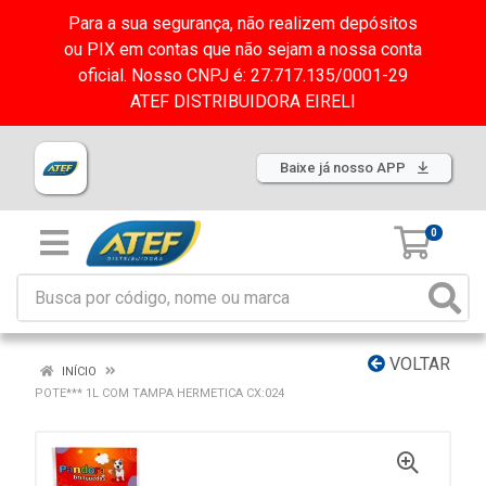
Para a sua segurança, não realizem depósitos
ou PIX em contas que não sejam a nossa conta
oficial. Nosso CNPJ é: 27.717.135/0001-29
ATEF DISTRIBUIDORA EIRELI
Baixe já nosso APP
0
VOLTAR
INÍCIO
POTE*** 1L COM TAMPA HERMETICA CX:024