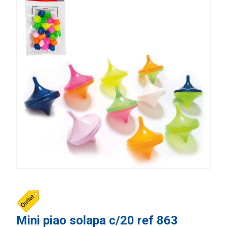
Mini piao solapa c/20 ref 863