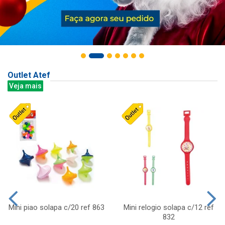
Outlet Atef
Veja mais
Mini piao solapa c/20 ref 863
Mini relogio solapa c/12 ref
832