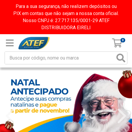
Para a sua segurança, não realizem depósitos ou
PIX em contas que não sejam a nossa conta oficial.
Nosso CNPJ é: 27.717.135/0001-29 ATEF
DISTRIBUIDORA EIRELI
0