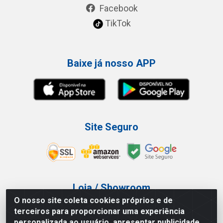
Facebook
TikTok
Baixe já nosso APP
Site Seguro
Loja / Showroom
O nosso site coleta cookies próprios e de
Tel.: (11) 3227-0546
terceiros para proporcionar uma experiência
Av Vautier, 587/597 - Pari - São Paulo/SP
personalizada ao usuário, apresentar publicidade