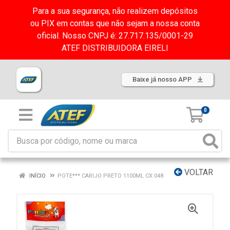
Para a sua segurança, não realizem depósitos
ou PIX em contas que não sejam a nossa conta
oficial. Nosso CNPJ é: 27.717.135/0001-29
ATEF DISTRIBUIDORA EIRELI
Baixe já nosso APP
0
VOLTAR
INÍCIO
POTE*** CARIJO PRETO 1100ML CX:048