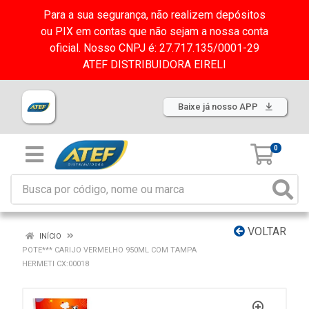
Para a sua segurança, não realizem depósitos
ou PIX em contas que não sejam a nossa conta
oficial. Nosso CNPJ é: 27.717.135/0001-29
ATEF DISTRIBUIDORA EIRELI
Baixe já nosso APP
0
VOLTAR
INÍCIO
POTE*** CARIJO VERMELHO 950ML COM TAMPA
HERMETI CX:00018