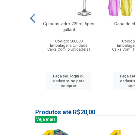
 vidro 23,5cm
Cj tacas vidro 220ml 6pcs
Capa de c
e petala
gallant
: 503788
Código: 500088
Código
m: Unidade
Embalagem: Unidade
Embalage
24 Unidade(s)
Caixa Com: 6 Unidade(s)
Caixa Com: 1
u login ou
Faça seu login ou
Faça seu
e-se para
cadastre-se para
cadastr
prar.
comprar.
com
Produtos até R$20,00
Veja mais