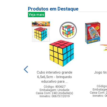
Produtos em Destaque
Veja mais
al e dancante
Cubo interativo grande
Jogo tir
5x37cm
6,5x6,5cm - brinquedo
educativo para ...
: 838486
Código
Código: 830627
m: Unidade
Embalage
Embalagem: Unidade
12 Unidade(s)
Caixa Com: 
Caixa Com: 240 Unidade(s)
Inmetro: 
Inmetro: 006737/2019