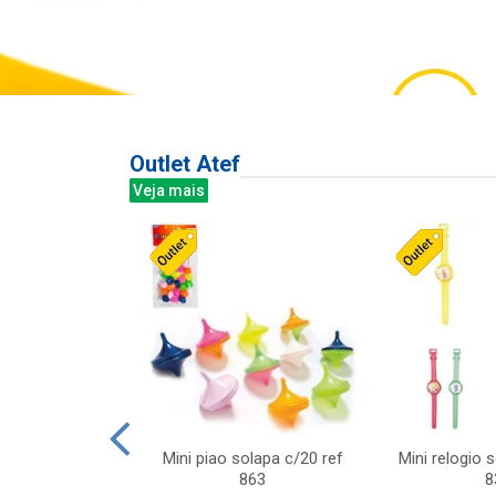
Outlet Atef
Veja mais
last c/div
Mini piao solapa c/20 ref
Mini relogio 
m ursinhos sor
863
8