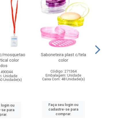
 c/mosquetao
Saboneteira plast c/tela
Prato plas
tical color
color
colo
idos
Código: 271364
Código:
 490044
Embalagem: Unidade
Embalagem
: Unidade
Caixa Com: 48 Unidade(s)
Caixa Com: 4
60 Unidade(s)
Faça seu login ou
Faça seu 
 login ou
cadastre-se para
cadastre
-se para
comprar.
comp
rar.