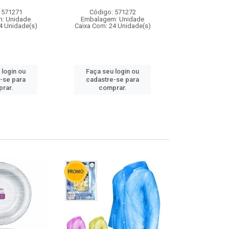
 571271
Código: 571272
Código:
: Unidade
Embalagem: Unidade
Embalagem
4 Unidade(s)
Caixa Com: 24 Unidade(s)
Caixa Com: 4
 login ou
Faça seu login ou
Faça seu 
-se para
cadastre-se para
cadastre
rar.
comprar.
comp