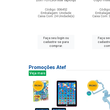
irios
26x11cm,sortida tapioqu
copo mixe
: 135177
Código: 006452
Código
m: Unidade
Embalagem: Unidade
Embalage
12 Unidade(s)
Caixa Com: 24 Unidade(s)
Caixa Com: 
u login ou
Faça seu login ou
Faça seu
e-se para
cadastre-se para
cadastr
prar.
comprar.
com
Promoções Atef
Veja mais