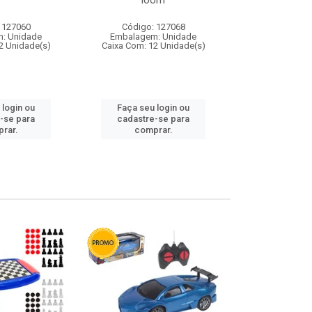
loom
 127060
Código: 127068
Código:
: Unidade
Embalagem: Unidade
Embalagem
2 Unidade(s)
Caixa Com: 12 Unidade(s)
Caixa Com: 1
 login ou
Faça seu login ou
Faça seu 
-se para
cadastre-se para
cadastre
rar.
comprar.
comp