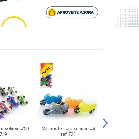
cm solapa c/20
Mini moto 6cm solapa c/8
Giro helice so
 719
ref 726
75