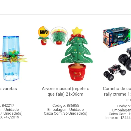
a varetas
Arvore musical (repete o
Carrinho de c
que fala) 21x36cm
rally xtreme 1
e d
: 842217
Código: 836855
Código:
m: Unidade
Embalagem: Unidade
Embalagem
24 Unidade(s)
Caixa Com: 36 Unidade(s)
Caixa Com: 1
006747/2019
Inmetro: 12444