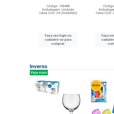
: 275814
Código: 106486
Código
m: Unidade
Embalagem: Unidade
Embalage
240 Unidade(s)
Caixa Com: 24 Unidade(s)
Caixa Com: 
u login ou
Faça seu login ou
Faça seu
e-se para
cadastre-se para
cadastr
prar.
comprar.
com
Inverno
Veja mais