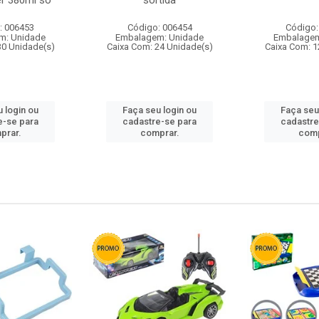
r 380ml so
sortida
: 006453
Código: 006454
Código:
m: Unidade
Embalagem: Unidade
Embalagem
30 Unidade(s)
Caixa Com: 24 Unidade(s)
Caixa Com: 1
 login ou
Faça seu login ou
Faça seu
e-se para
cadastre-se para
cadastre
prar.
comprar.
comp