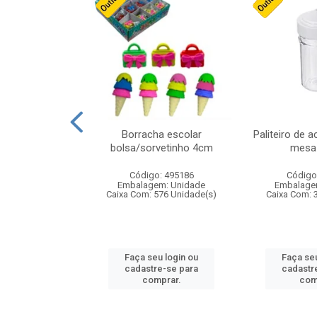
stico n.4 12cm
Borracha escolar
Paliteiro de a
bolsa/sorvetinho 4cm
mesa 
: 940550
Código: 495186
Código
m: Unidade
Embalagem: Unidade
Embalage
24 Unidade(s)
Caixa Com: 576 Unidade(s)
Caixa Com: 
u login ou
Faça seu login ou
Faça seu
e-se para
cadastre-se para
cadastr
prar.
comprar.
com