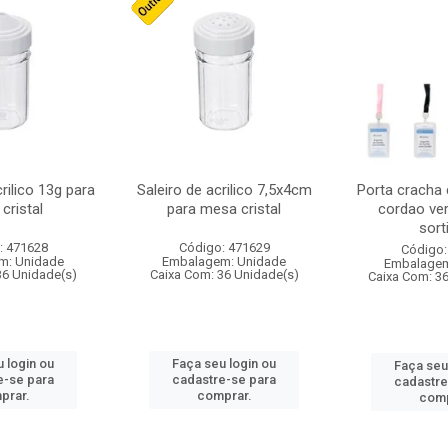
crilico 13g para
Saleiro de acrilico 7,5x4cm
Porta cracha
cristal
para mesa cristal
cordao ver
sort
: 471628
Código: 471629
Código:
m: Unidade
Embalagem: Unidade
Embalagem
36 Unidade(s)
Caixa Com: 36 Unidade(s)
Caixa Com: 3
 login ou
Faça seu login ou
Faça seu
e-se para
cadastre-se para
cadastre
prar.
comprar.
comp