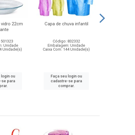
 vidro 22cm
Capa de chuva infantil
Jg prato fun
ante
diam
 501323
Código: 832332
Código:
: Unidade
Embalagem: Unidade
Embalagem
4 Unidade(s)
Caixa Com: 144 Unidade(s)
Caixa Com: 6
 login ou
Faça seu login ou
Faça seu 
-se para
cadastre-se para
cadastre
rar.
comprar.
comp