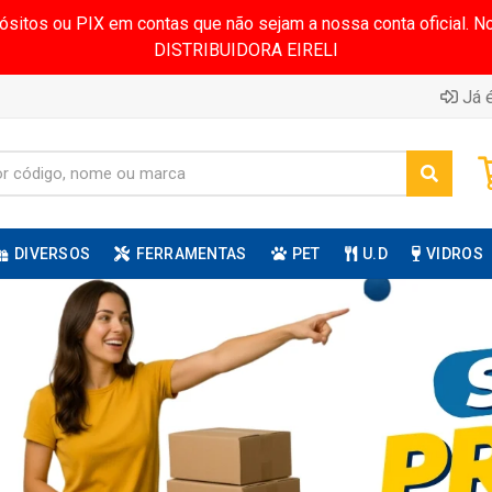
pósitos ou PIX em contas que não sejam a nossa conta oficial.
DISTRIBUIDORA EIRELI
Já é
DIVERSOS
FERRAMENTAS
PET
U.D
VIDROS