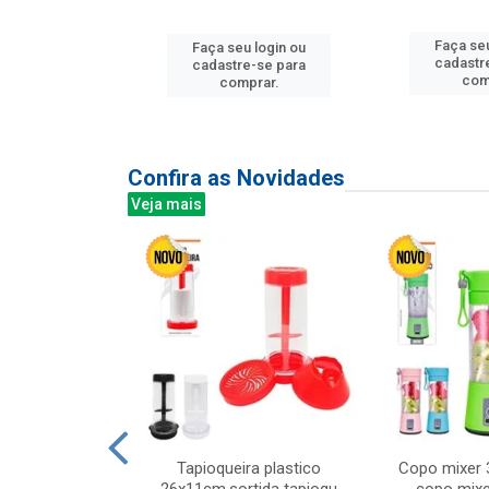
u login ou
Faça seu
Faça seu login ou
e-se para
cadastr
cadastre-se para
prar.
com
comprar.
Confira as Novidades
Veja mais
mesa cer 18cm
Tapioqueira plastico
Copo mixer 