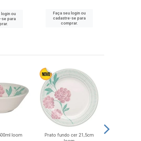
Faça seu 
Faça seu login ou
 login ou
cadastre
cadastre-se para
-se para
comp
comprar.
rar.
 500ml loom
Prato fundo cer 21,5cm
Prato raso c