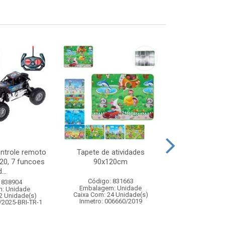
ontrole remoto
Tapete de atividades
Abajur de to
:20, 7 funcoes
90x120cm
bivolt melh
...
Código: 831663
Código:
 838904
Embalagem: Unidade
Embalagem
: Unidade
Caixa Com: 24 Unidade(s)
Caixa Com: 12
2 Unidade(s)
Inmetro: 006660/2019
/2025-BRI-TR-1