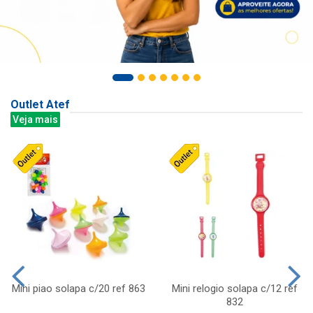
Outlet Atef
Veja mais
Mini piao solapa c/20 ref 863
Mini relogio solapa c/12 ref
832