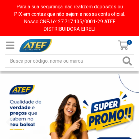
Para a sua segurança, não realizem depósitos ou
PIX em contas que não sejam a nossa conta oficial.
Nosso CNPJ é: 27.717.135/0001-29 ATEF
DISTRIBUIDORA EIRELI
0