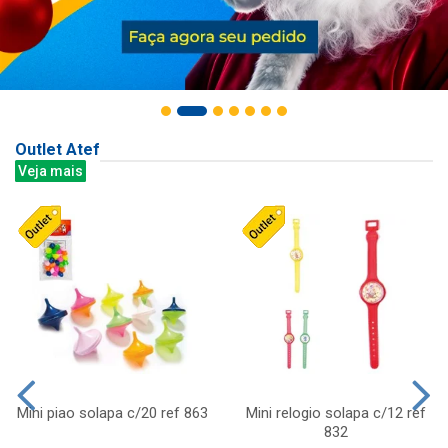
Outlet Atef
Veja mais
Mini piao solapa c/20 ref 863
Mini relogio solapa c/12 ref
832