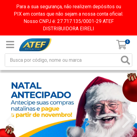
Para a sua segurança, não realizem depósitos ou
PIX em contas que não sejam a nossa conta oficial.
Nosso CNPJ é: 27.717.135/0001-29 ATEF
DISTRIBUIDORA EIRELI
0