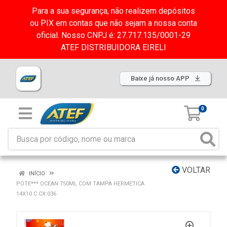
Para a sua segurança, não realizem depósitos
ou PIX em contas que não sejam a nossa conta
oficial. Nosso CNPJ é: 27.717.135/0001-29
ATEF DISTRIBUIDORA EIRELI
Baixe já nosso APP
0
VOLTAR
INÍCIO
POTE*** OCEAN 750ML COM TAMPA HERMETICA
14X10 C CX:036