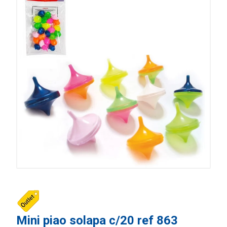
Mini piao solapa c/20 ref 863