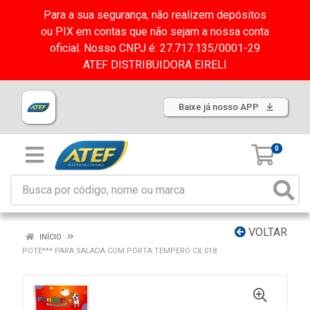
Para a sua segurança, não realizem depósitos
ou PIX em contas que não sejam a nossa conta
oficial. Nosso CNPJ é: 27.717.135/0001-29
ATEF DISTRIBUIDORA EIRELI
Baixe já nosso APP
0
VOLTAR
INÍCIO
POTE*** PARA SALADA COM PORTA TEMPERO CX:018