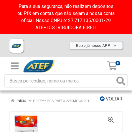
Para a sua segurança, não realizem depósitos
ou PIX em contas que não sejam a nossa conta
oficial. Nosso CNPJ é: 27.717.135/0001-29
ATEF DISTRIBUIDORA EIRELI
Baixe já nosso APP
0
VOLTAR
INÍCIO
POTE*** POA PRETO 2250ML CX:024