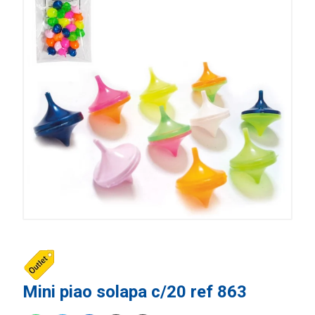
Mini piao solapa c/20 ref 863