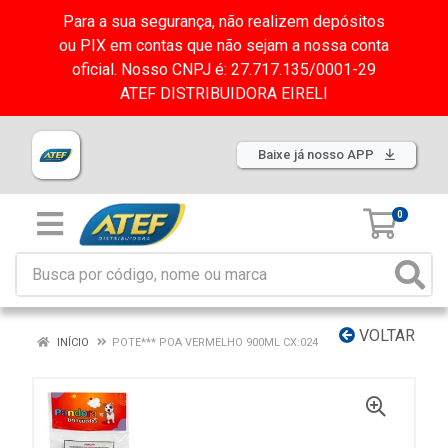
Para a sua segurança, não realizem depósitos
ou PIX em contas que não sejam a nossa conta
oficial. Nosso CNPJ é: 27.717.135/0001-29
ATEF DISTRIBUIDORA EIRELI
Baixe já nosso APP
0
VOLTAR
INÍCIO
POTE*** POA VERMELHO 900ML CX:024