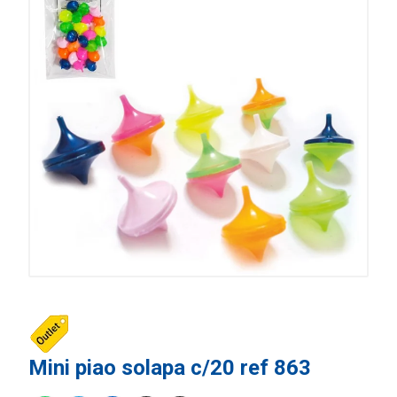
Mini piao solapa c/20 ref 863