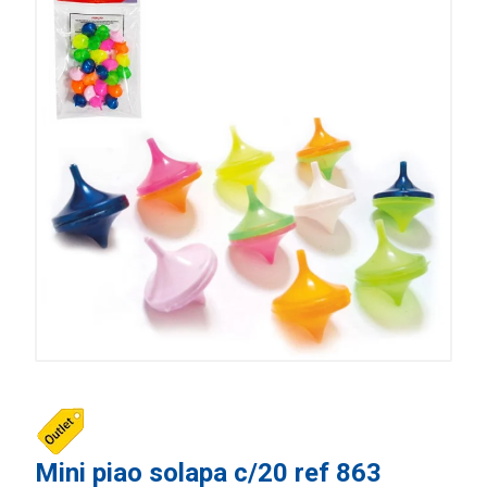
Mini piao solapa c/20 ref 863