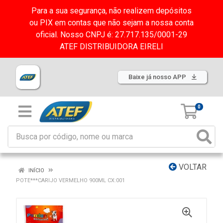
Para a sua segurança, não realizem depósitos
ou PIX em contas que não sejam a nossa conta
oficial. Nosso CNPJ é: 27.717.135/0001-29
ATEF DISTRIBUIDORA EIRELI
Baixe já nosso APP
0
VOLTAR
INÍCIO
POTE***CARIJO VERMELHO 900ML CX:001