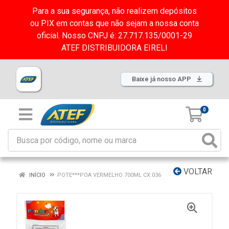
Para a sua segurança, não realizem depósitos
ou PIX em contas que não sejam a nossa conta
oficial. Nosso CNPJ é: 27.717.135/0001-29
ATEF DISTRIBUIDORA EIRELI
Baixe já nosso APP
0
VOLTAR
INÍCIO
POTE***POA VERMELHO 700ML CX:036