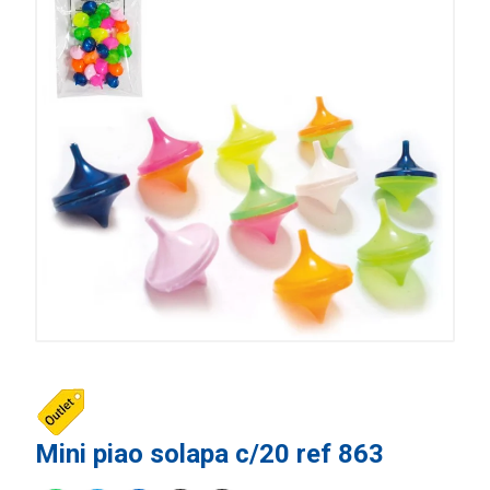
Mini piao solapa c/20 ref 863