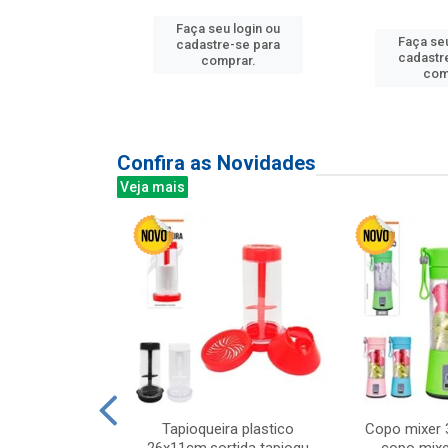
u login ou
Faça seu login ou
Faça seu
e-se para
cadastre-se para
cadastr
prar.
comprar.
com
Confira as Novidades
Veja mais
mesa cer 18cm
Tapioqueira plastico
Copo mixer 