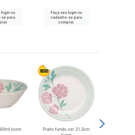
 login ou
Faça seu login ou
Faça seu 
-se para
cadastre-se para
cadastre
rar.
comprar.
comp
 500ml loom
Prato fundo cer 21,5cm
Prato raso c