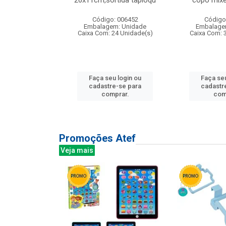
irios
26x11cm,sortida tapioqu
copo mixe
: 135177
Código: 006452
Código
m: Unidade
Embalagem: Unidade
Embalage
12 Unidade(s)
Caixa Com: 24 Unidade(s)
Caixa Com: 
u login ou
Faça seu login ou
Faça seu
e-se para
cadastre-se para
cadastr
prar.
comprar.
com
Promoções Atef
Veja mais