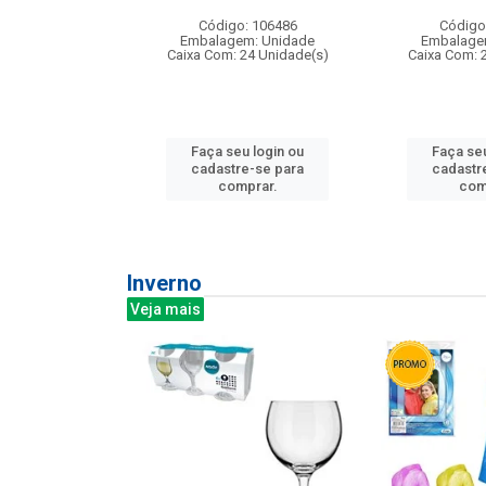
: 275814
Código: 106486
Código
m: Unidade
Embalagem: Unidade
Embalage
240 Unidade(s)
Caixa Com: 24 Unidade(s)
Caixa Com: 
u login ou
Faça seu login ou
Faça seu
e-se para
cadastre-se para
cadastr
prar.
comprar.
com
Inverno
Veja mais