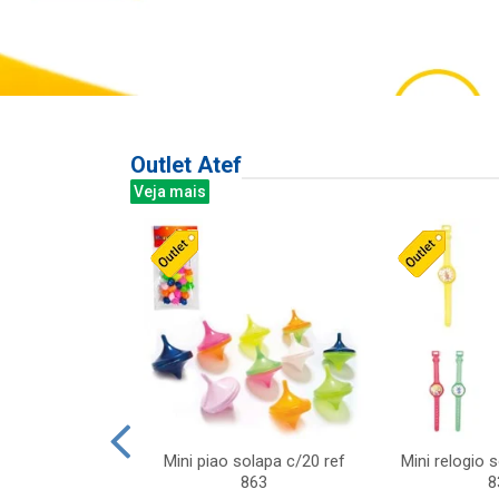
Outlet Atef
Veja mais
last c/div
Mini piao solapa c/20 ref
Mini relogio 
m ursinhos sor
863
8