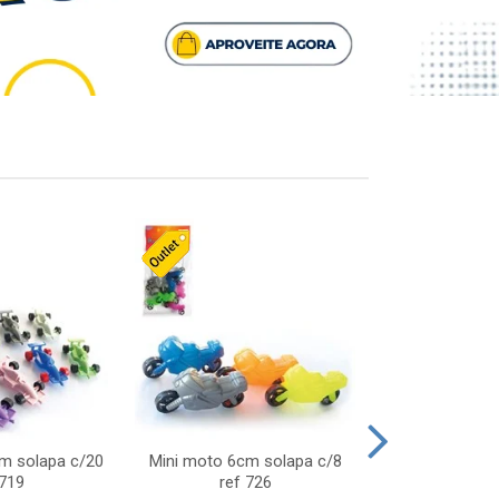
cm solapa c/20
Mini moto 6cm solapa c/8
Giro helice so
 719
ref 726
75