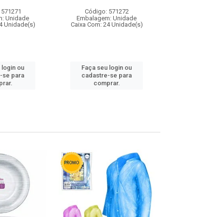
 571271
Código: 571272
Código:
: Unidade
Embalagem: Unidade
Embalagem
4 Unidade(s)
Caixa Com: 24 Unidade(s)
Caixa Com: 4
 login ou
Faça seu login ou
Faça seu 
-se para
cadastre-se para
cadastre
rar.
comprar.
comp