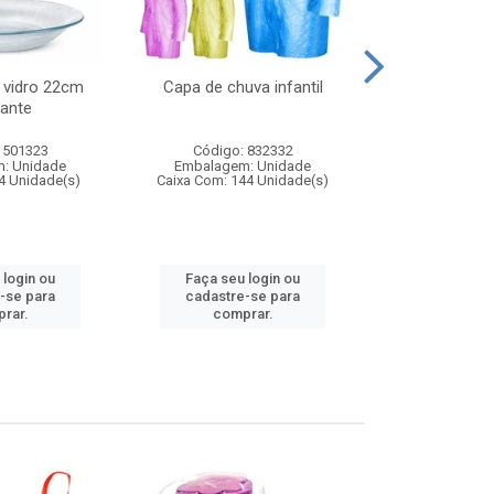
 vidro 22cm
Capa de chuva infantil
Jg prato fun
ante
diam
 501323
Código: 832332
Código:
: Unidade
Embalagem: Unidade
Embalagem
4 Unidade(s)
Caixa Com: 144 Unidade(s)
Caixa Com: 6
 login ou
Faça seu login ou
Faça seu 
-se para
cadastre-se para
cadastre
rar.
comprar.
comp