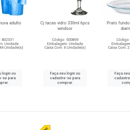
huva adulto
Cj tacas vidro 330ml 6pcs
Prato fundo
windsor
diam
: 832331
Código: 500859
Código:
m: Unidade
Embalagem: Unidade
Embalagem
44 Unidade(s)
Caixa Com: 6 Unidade(s)
Caixa Com: 2
 login ou
Faça seu login ou
Faça seu
e-se para
cadastre-se para
cadastre
prar.
comprar.
comp