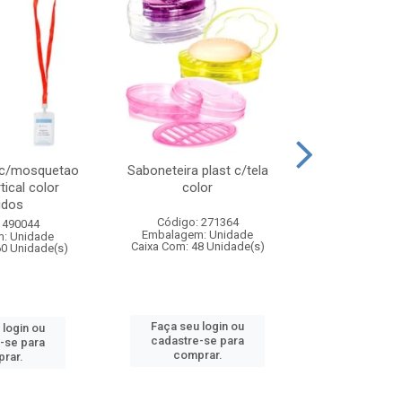
 c/mosquetao
Saboneteira plast c/tela
Prato plas
tical color
color
colo
idos
Código: 271364
Código:
 490044
Embalagem: Unidade
Embalagem
: Unidade
Caixa Com: 48 Unidade(s)
Caixa Com: 4
60 Unidade(s)
Faça seu login ou
Faça seu 
 login ou
cadastre-se para
cadastre
-se para
comprar.
comp
rar.