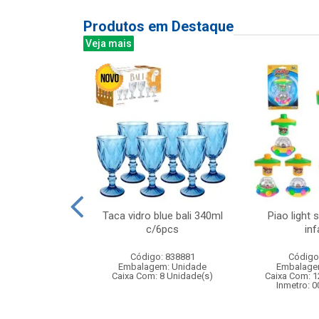
Produtos em Destaque
Veja mais
 100led color
Taca vidro blue bali 340ml
Piao light 
220v 8f
c/6pcs
inf
: 842929
Código: 838881
Código
m: Unidade
Embalagem: Unidade
Embalage
120 Unidade(s)
Caixa Com: 8 Unidade(s)
Caixa Com: 1
Inmetro: 