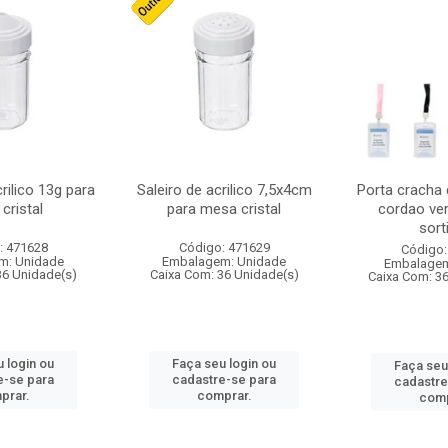
crilico 13g para
Saleiro de acrilico 7,5x4cm
Porta cracha
cristal
para mesa cristal
cordao ver
sort
: 471628
Código: 471629
Código:
m: Unidade
Embalagem: Unidade
Embalagem
36 Unidade(s)
Caixa Com: 36 Unidade(s)
Caixa Com: 3
 login ou
Faça seu login ou
Faça seu
e-se para
cadastre-se para
cadastre
prar.
comprar.
comp