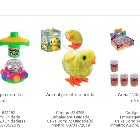
spin com luz
Animal pintinho a corda
Areia 120g
antil
c/m
: 842282
Código: 834758
Código:
m: Unidade
Embalagem: Unidade
Embalagem
20 Unidade(s)
Caixa Com: 72 Unidade(s)
Caixa Com: 1
006735/2019
Inmetro: 007317/2019
Inmetro: ABCP-B