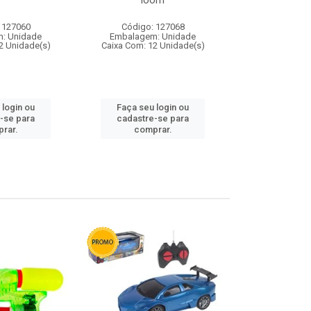
loom
 127060
Código: 127068
Código:
: Unidade
Embalagem: Unidade
Embalagem
2 Unidade(s)
Caixa Com: 12 Unidade(s)
Caixa Com: 1
 login ou
Faça seu login ou
Faça seu 
-se para
cadastre-se para
cadastre
rar.
comprar.
comp