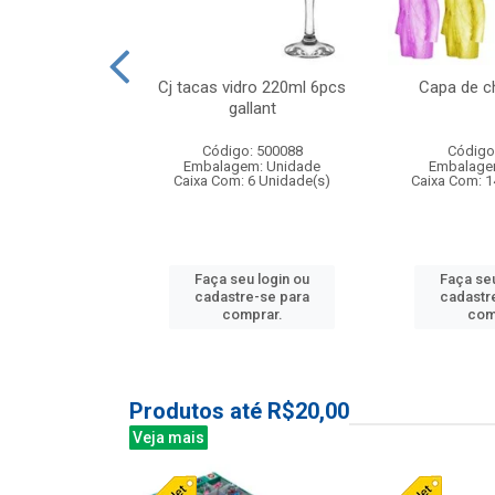
o raso 25,5cm
Cj tacas vidro 220ml 6pcs
Capa de c
e petala
gallant
: 503787
Código: 500088
Código
m: Unidade
Embalagem: Unidade
Embalage
24 Unidade(s)
Caixa Com: 6 Unidade(s)
Caixa Com: 1
u login ou
Faça seu login ou
Faça seu
e-se para
cadastre-se para
cadastr
prar.
comprar.
com
Produtos até R$20,00
Veja mais