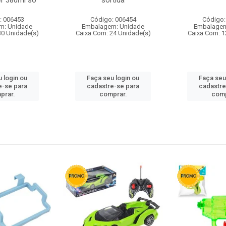
r 380ml so
sortida
: 006453
Código: 006454
Código:
m: Unidade
Embalagem: Unidade
Embalagem
30 Unidade(s)
Caixa Com: 24 Unidade(s)
Caixa Com: 1
 login ou
Faça seu login ou
Faça seu
e-se para
cadastre-se para
cadastre
prar.
comprar.
comp