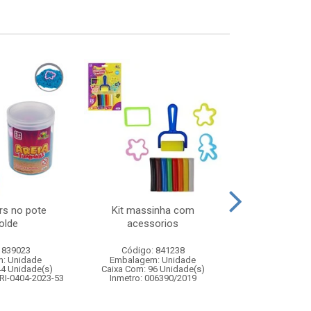
rs no pote
Kit massinha com
Kit badminton
olde
acessorios
 839023
Código: 841238
Código:
: Unidade
Embalagem: Unidade
Embalagem
44 Unidade(s)
Caixa Com: 96 Unidade(s)
Caixa Com: 2
RI-0404-2023-53
Inmetro: 006390/2019
Inmetro: 0