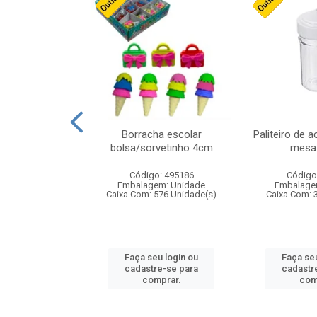
cores sortidas
Borracha escolar
Paliteiro de a
ref 130s
bolsa/sorvetinho 4cm
mesa 
: 826147
Código: 495186
Código
m: Unidade
Embalagem: Unidade
Embalage
160 Unidade(s)
Caixa Com: 576 Unidade(s)
Caixa Com: 
u login ou
Faça seu login ou
Faça seu
e-se para
cadastre-se para
cadastr
prar.
comprar.
com