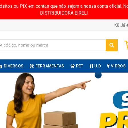
pósitos ou PIX em contas que não sejam a nossa conta oficial.
DISTRIBUIDORA EIRELI
Já é
DIVERSOS
FERRAMENTAS
PET
U.D
VIDROS