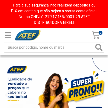
Para a sua segurança, não realizem depósitos ou
PIX em contas que não sejam a nossa conta oficial.
Nosso CNPJ é: 27.717.135/0001-29 ATEF
DISTRIBUIDORA EIRELI
0