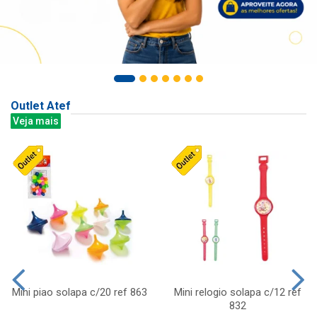
Outlet Atef
Veja mais
Mini piao solapa c/20 ref 863
Mini relogio solapa c/12 ref
832