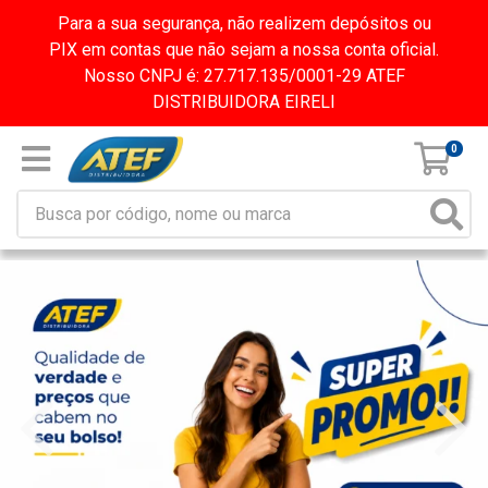
Para a sua segurança, não realizem depósitos ou
PIX em contas que não sejam a nossa conta oficial.
Nosso CNPJ é: 27.717.135/0001-29 ATEF
DISTRIBUIDORA EIRELI
0