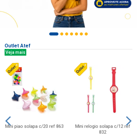
Outlet Atef
Veja mais
Mini piao solapa c/20 ref 863
Mini relogio solapa c/12 ref
832