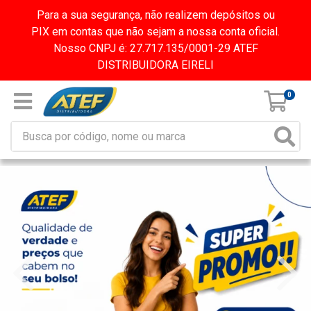
Para a sua segurança, não realizem depósitos ou
PIX em contas que não sejam a nossa conta oficial.
Nosso CNPJ é: 27.717.135/0001-29 ATEF
DISTRIBUIDORA EIRELI
0