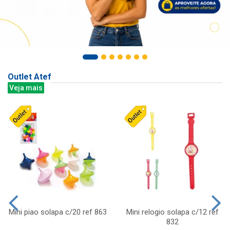
Outlet Atef
Veja mais
Mini piao solapa c/20 ref 863
Mini relogio solapa c/12 ref
832