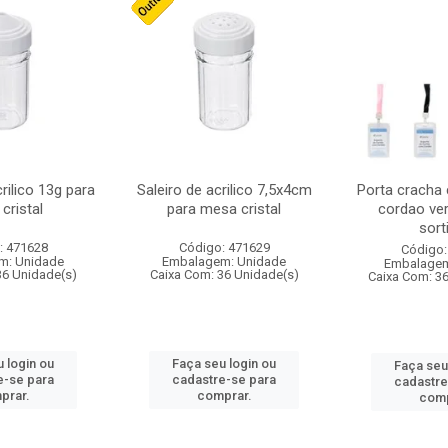
crilico 13g para
Saleiro de acrilico 7,5x4cm
Porta cracha
cristal
para mesa cristal
cordao ver
sort
: 471628
Código: 471629
Código:
m: Unidade
Embalagem: Unidade
Embalagem
36 Unidade(s)
Caixa Com: 36 Unidade(s)
Caixa Com: 3
 login ou
Faça seu login ou
Faça seu
e-se para
cadastre-se para
cadastre
prar.
comprar.
comp