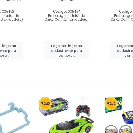
r 380ml so
sortida
: 006453
Código: 006454
Código:
m: Unidade
Embalagem: Unidade
Embalagem
30 Unidade(s)
Caixa Com: 24 Unidade(s)
Caixa Com: 1
 login ou
Faça seu login ou
Faça seu
e-se para
cadastre-se para
cadastre
prar.
comprar.
comp