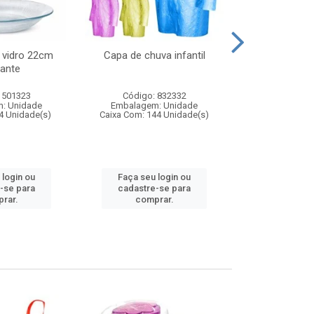
 vidro 22cm
Capa de chuva infantil
Jg prato fun
ante
diam
 501323
Código: 832332
Código:
: Unidade
Embalagem: Unidade
Embalagem
4 Unidade(s)
Caixa Com: 144 Unidade(s)
Caixa Com: 6
 login ou
Faça seu login ou
Faça seu 
-se para
cadastre-se para
cadastre
rar.
comprar.
comp