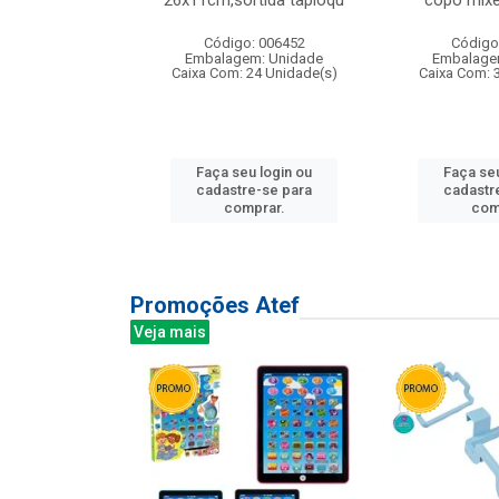
irios
26x11cm,sortida tapioqu
copo mixe
: 135177
Código: 006452
Código
m: Unidade
Embalagem: Unidade
Embalage
12 Unidade(s)
Caixa Com: 24 Unidade(s)
Caixa Com: 
u login ou
Faça seu login ou
Faça seu
e-se para
cadastre-se para
cadastr
prar.
comprar.
com
Promoções Atef
Veja mais