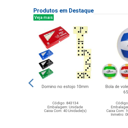
Produtos em Destaque
Veja mais
a amoeba
Domino no estojo 10mm
Bola de vole
6
: 420007
Código: 843134
Código
m: Unidade
Embalagem: Unidade
Embalage
144 Unidade(s)
Caixa Com: 40 Unidade(s)
Caixa Com: 1
006204/2018
Inmetro: 