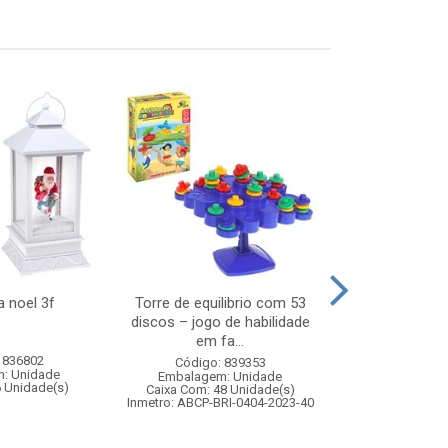
a noel 3f
Torre de equilibrio com 53
Patinete 3 ro
discos – jogo de habilidade
luz g
em fa...
 836802
Código:
Código: 839353
: Unidade
Embalagem
Embalagem: Unidade
6 Unidade(s)
Caixa Com: 6
Caixa Com: 48 Unidade(s)
Inmetro: 0
Inmetro: ABCP-BRI-0404-2023-40