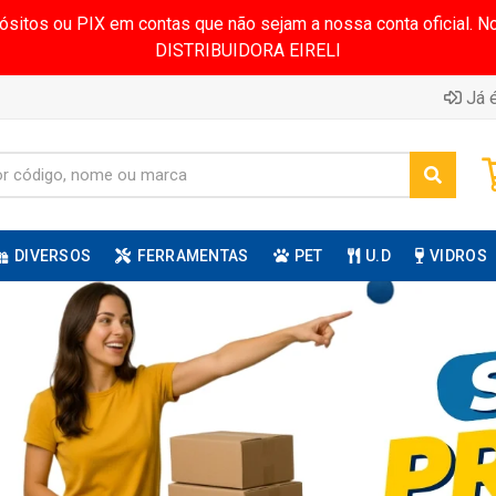
pósitos ou PIX em contas que não sejam a nossa conta oficial.
DISTRIBUIDORA EIRELI
Já é
DIVERSOS
FERRAMENTAS
PET
U.D
VIDROS