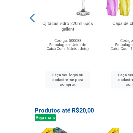
 vidro 23,5cm
Cj tacas vidro 220ml 6pcs
Capa de c
e petala
gallant
: 503788
Código: 500088
Código
m: Unidade
Embalagem: Unidade
Embalage
24 Unidade(s)
Caixa Com: 6 Unidade(s)
Caixa Com: 1
u login ou
Faça seu login ou
Faça seu
e-se para
cadastre-se para
cadastr
prar.
comprar.
com
Produtos até R$20,00
Veja mais