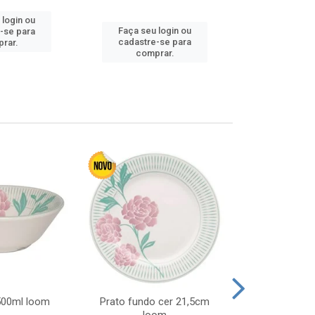
 login ou
Faça seu 
Faça seu login ou
-se para
cadastre
cadastre-se para
rar.
comp
comprar.
 500ml loom
Prato fundo cer 21,5cm
Prato raso c