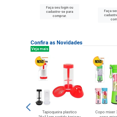
Faça seu login ou
u login ou
Faça seu
cadastre-se para
e-se para
cadastr
comprar.
prar.
com
Confira as Novidades
Veja mais
mesa cer 18cm
Tapioqueira plastico
Copo mixer 