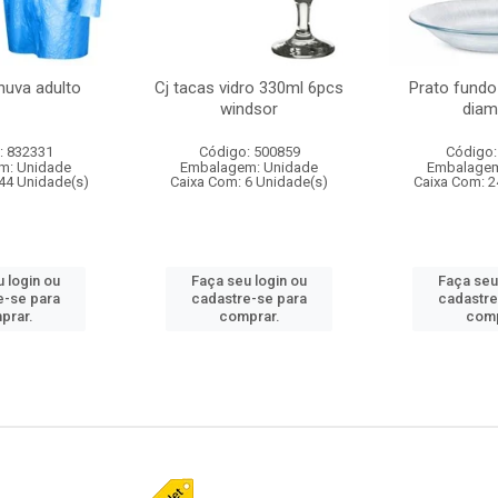
huva adulto
Cj tacas vidro 330ml 6pcs
Prato fundo
windsor
diam
: 832331
Código: 500859
Código:
m: Unidade
Embalagem: Unidade
Embalagem
44 Unidade(s)
Caixa Com: 6 Unidade(s)
Caixa Com: 2
 login ou
Faça seu login ou
Faça seu
e-se para
cadastre-se para
cadastre
prar.
comprar.
comp