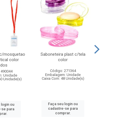
 c/mosquetao
Saboneteira plast c/tela
Prato plas
tical color
color
colo
idos
Código: 271364
Código:
 490044
Embalagem: Unidade
Embalagem
: Unidade
Caixa Com: 48 Unidade(s)
Caixa Com: 4
60 Unidade(s)
Faça seu login ou
Faça seu 
 login ou
cadastre-se para
cadastre
-se para
comprar.
comp
rar.