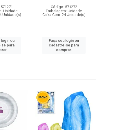
 571271
Código: 571272
Código:
: Unidade
Embalagem: Unidade
Embalagem
4 Unidade(s)
Caixa Com: 24 Unidade(s)
Caixa Com: 4
 login ou
Faça seu login ou
Faça seu 
-se para
cadastre-se para
cadastre
rar.
comprar.
comp