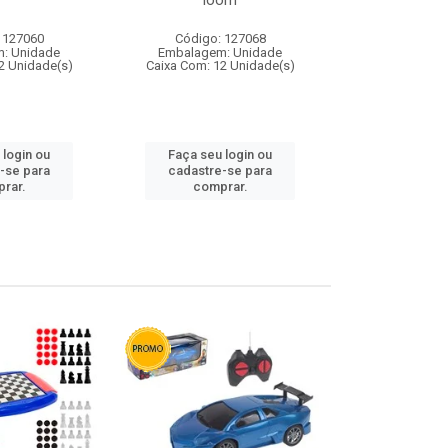
loom
 127060
Código: 127068
Código:
: Unidade
Embalagem: Unidade
Embalagem
2 Unidade(s)
Caixa Com: 12 Unidade(s)
Caixa Com: 1
 login ou
Faça seu login ou
Faça seu 
-se para
cadastre-se para
cadastre
rar.
comprar.
comp