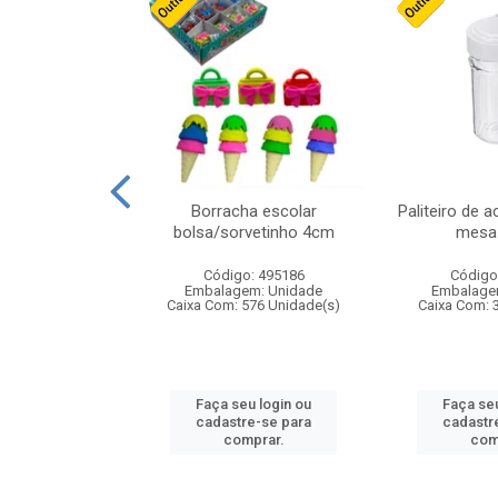
stico n.4 12cm
Borracha escolar
Paliteiro de a
bolsa/sorvetinho 4cm
mesa 
: 940550
Código: 495186
Código
m: Unidade
Embalagem: Unidade
Embalage
24 Unidade(s)
Caixa Com: 576 Unidade(s)
Caixa Com: 
u login ou
Faça seu login ou
Faça seu
e-se para
cadastre-se para
cadastr
prar.
comprar.
com