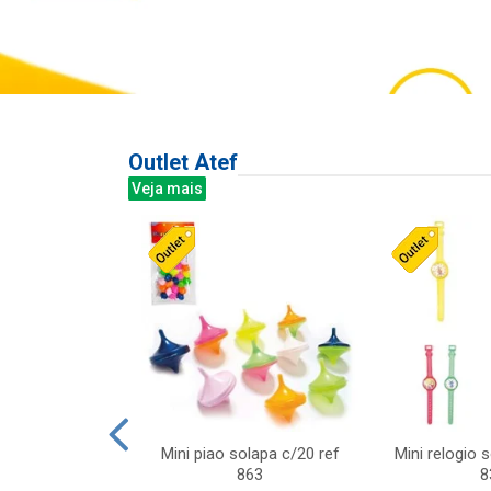
Outlet Atef
Veja mais
last c/div
Mini piao solapa c/20 ref
Mini relogio 
m ursinhos sor
863
8