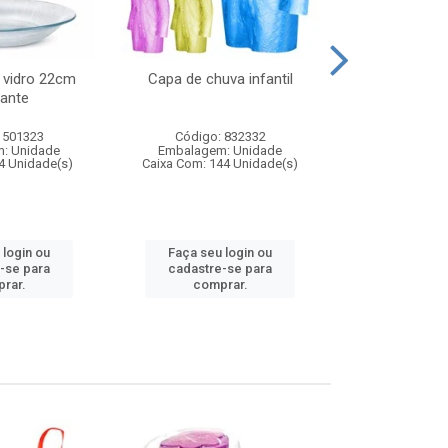
 vidro 22cm
Capa de chuva infantil
Jg prato fun
ante
diam
 501323
Código: 832332
Código:
: Unidade
Embalagem: Unidade
Embalagem
4 Unidade(s)
Caixa Com: 144 Unidade(s)
Caixa Com: 6
 login ou
Faça seu login ou
Faça seu 
-se para
cadastre-se para
cadastre
rar.
comprar.
comp