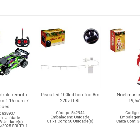
ntrole remoto
Pisca led 100led bco frio 8m
Noel musica
aur 1:16 com 7
220v ft 8f
19,5
coes
Código: 842944
Código:
: 838907
Embalagem: Unidade
Embalagem
m: Unidade
Caixa Com: 50 Unidade(s)
Caixa Com: 3
8 Unidade(s)
4/2025-BRI-TR-1