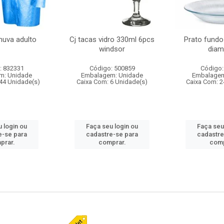
huva adulto
Cj tacas vidro 330ml 6pcs
Prato fundo
windsor
diam
: 832331
Código: 500859
Código:
m: Unidade
Embalagem: Unidade
Embalagem
44 Unidade(s)
Caixa Com: 6 Unidade(s)
Caixa Com: 2
 login ou
Faça seu login ou
Faça seu
e-se para
cadastre-se para
cadastre
prar.
comprar.
comp