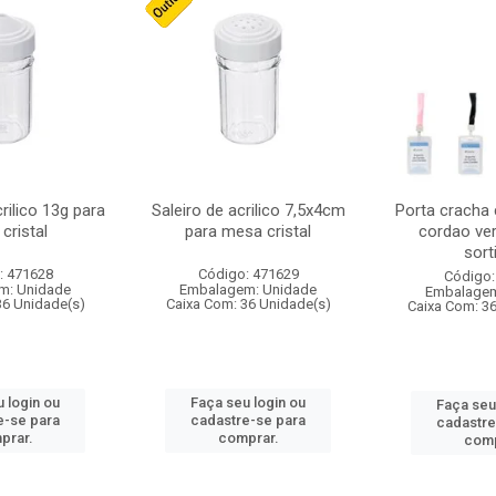
crilico 13g para
Saleiro de acrilico 7,5x4cm
Porta cracha
cristal
para mesa cristal
cordao ver
sort
: 471628
Código: 471629
Código:
m: Unidade
Embalagem: Unidade
Embalagem
36 Unidade(s)
Caixa Com: 36 Unidade(s)
Caixa Com: 3
 login ou
Faça seu login ou
Faça seu
e-se para
cadastre-se para
cadastre
prar.
comprar.
comp