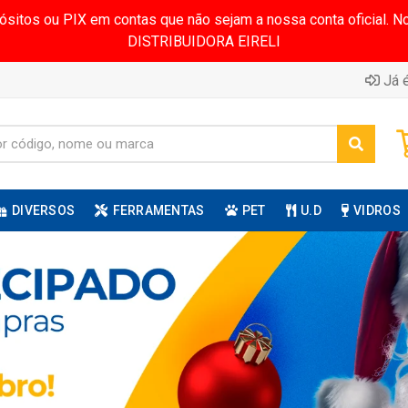
pósitos ou PIX em contas que não sejam a nossa conta oficial.
DISTRIBUIDORA EIRELI
Já é
DIVERSOS
FERRAMENTAS
PET
U.D
VIDROS