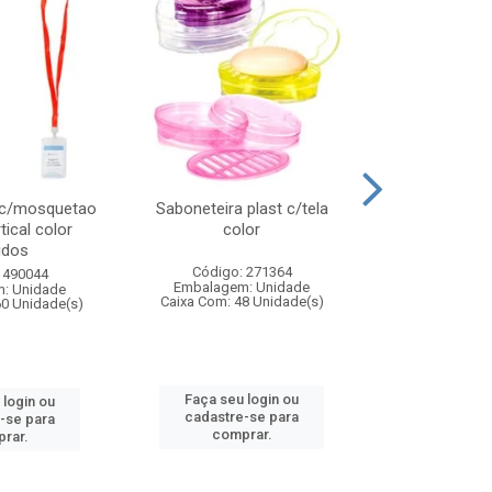
 c/mosquetao
Saboneteira plast c/tela
Prato plas
tical color
color
colo
idos
Código: 271364
Código:
 490044
Embalagem: Unidade
Embalagem
: Unidade
Caixa Com: 48 Unidade(s)
Caixa Com: 4
60 Unidade(s)
Faça seu login ou
Faça seu 
 login ou
cadastre-se para
cadastre
-se para
comprar.
comp
rar.