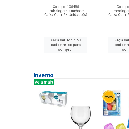
: 275814
Código: 106486
Código
m: Unidade
Embalagem: Unidade
Embalage
240 Unidade(s)
Caixa Com: 24 Unidade(s)
Caixa Com: 
u login ou
Faça seu login ou
Faça seu
e-se para
cadastre-se para
cadastr
prar.
comprar.
com
Inverno
Veja mais