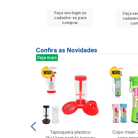
u login ou
Faça seu login ou
Faça seu
e-se para
cadastre-se para
cadastr
prar.
comprar.
com
Confira as Novidades
Veja mais
mesa cer 18cm
Tapioqueira plastico
Copo mixer 