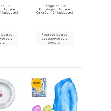
 571271
Código: 571272
Código:
: Unidade
Embalagem: Unidade
Embalagem
4 Unidade(s)
Caixa Com: 24 Unidade(s)
Caixa Com: 4
 login ou
Faça seu login ou
Faça seu 
-se para
cadastre-se para
cadastre
rar.
comprar.
comp