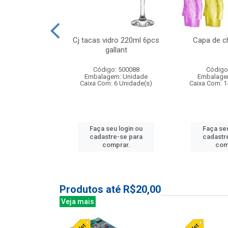
o raso 25,5cm
Cj tacas vidro 220ml 6pcs
Capa de c
e petala
gallant
: 503787
Código: 500088
Código
m: Unidade
Embalagem: Unidade
Embalage
24 Unidade(s)
Caixa Com: 6 Unidade(s)
Caixa Com: 1
u login ou
Faça seu login ou
Faça seu
e-se para
cadastre-se para
cadastr
prar.
comprar.
com
Produtos até R$20,00
Veja mais