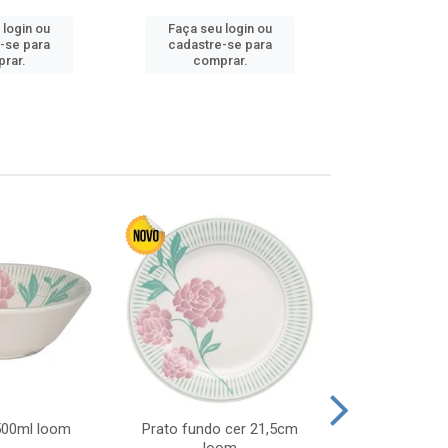
 login ou
Faça seu login ou
Faça seu 
-se para
cadastre-se para
cadastre
rar.
comprar.
comp
 500ml loom
Prato fundo cer 21,5cm
Prato raso c