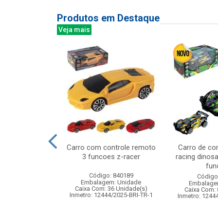
Produtos em Destaque
Veja mais
z 100led bco
Carro com controle remoto
Carro de co
,2m 220v 8f
3 funcoes z-racer
racing dinos
fun
: 842926
Código: 840189
Código
m: Unidade
Embalagem: Unidade
Embalage
120 Unidade(s)
Caixa Com: 36 Unidade(s)
Caixa Com: 
Inmetro: 12444/2025-BRI-TR-1
Inmetro: 1244