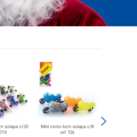
cm solapa c/20
Mini moto 6cm solapa c/8
Giro helice so
 719
ref 726
75