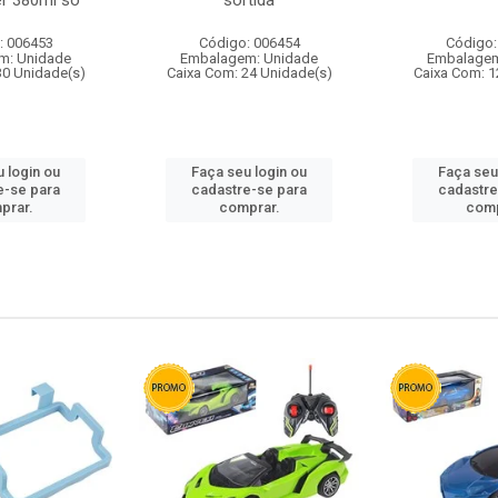
r 380ml so
sortida
: 006453
Código: 006454
Código:
m: Unidade
Embalagem: Unidade
Embalagem
30 Unidade(s)
Caixa Com: 24 Unidade(s)
Caixa Com: 1
 login ou
Faça seu login ou
Faça seu
e-se para
cadastre-se para
cadastre
prar.
comprar.
comp