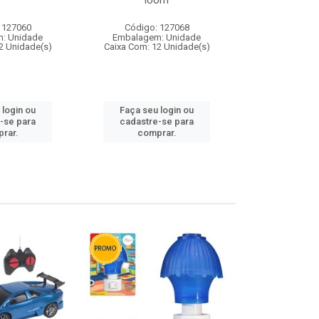
loom
 127060
Código: 127068
Código:
: Unidade
Embalagem: Unidade
Embalagem
2 Unidade(s)
Caixa Com: 12 Unidade(s)
Caixa Com: 1
 login ou
Faça seu login ou
Faça seu 
-se para
cadastre-se para
cadastre
rar.
comprar.
comp