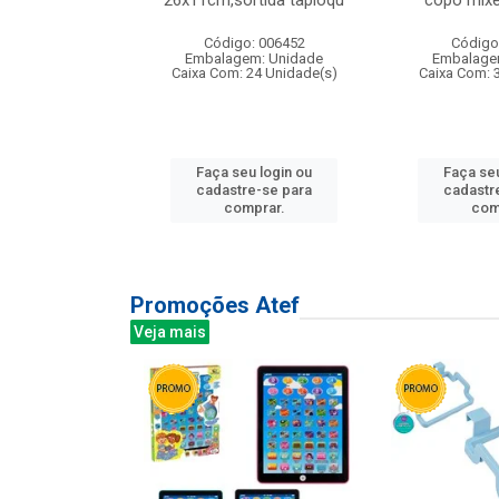
irios
26x11cm,sortida tapioqu
copo mixe
: 135177
Código: 006452
Código
m: Unidade
Embalagem: Unidade
Embalage
12 Unidade(s)
Caixa Com: 24 Unidade(s)
Caixa Com: 
u login ou
Faça seu login ou
Faça seu
e-se para
cadastre-se para
cadastr
prar.
comprar.
com
Promoções Atef
Veja mais