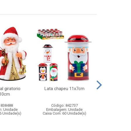
l giratorio
Lata chapeu 11x7cm
Jogo barril 
x10cm
adagas – brinq
de av
 838488
Código: 842737
Código:
: Unidade
Embalagem: Unidade
Embalagem
6 Unidade(s)
Caixa Com: 60 Unidade(s)
Caixa Com: 1
Inmetro: 0