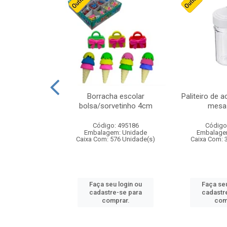
stico n.4 12cm
Borracha escolar
Paliteiro de a
bolsa/sorvetinho 4cm
mesa 
: 940550
Código: 495186
Código
m: Unidade
Embalagem: Unidade
Embalage
24 Unidade(s)
Caixa Com: 576 Unidade(s)
Caixa Com: 
u login ou
Faça seu login ou
Faça seu
e-se para
cadastre-se para
cadastr
prar.
comprar.
com