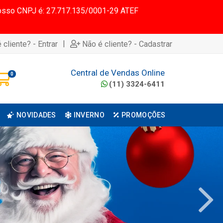
 Nosso CNPJ é: 27.717.135/0001-29 ATEF
|
 cliente? - Entrar
Não é cliente? - Cadastrar
Central de Vendas Online
0
(11) 3324-6411
NOVIDADES
INVERNO
PROMOÇÕES