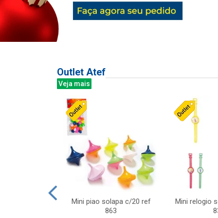
Outlet Atef
Veja mais
last c/div
Mini piao solapa c/20 ref
Mini relogio 
m ursinhos sor
863
8