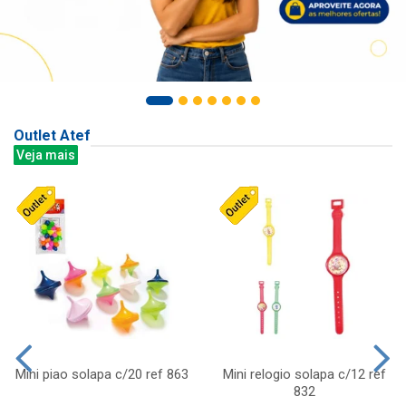
Outlet Atef
Veja mais
Mini piao solapa c/20 ref 863
Mini relogio solapa c/12 ref
832