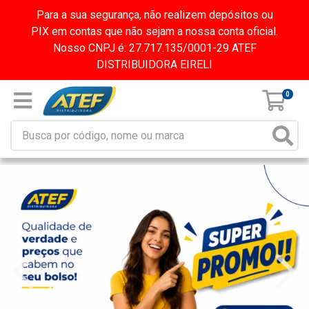
Para a sua segurança, não realizem depósitos ou
PIX em contas que não sejam a nossa conta oficial.
Nosso CNPJ é: 27.717.135/0001-29 ATEF
DISTRIBUIDORA EIRELI
0