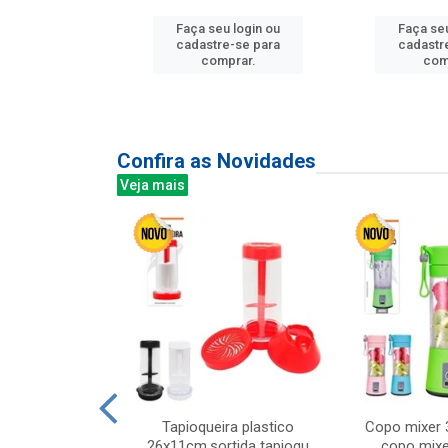
Faça seu login ou
Faça seu
u login ou
cadastre-se para
cadastr
e-se para
comprar.
com
prar.
Confira as Novidades
Veja mais
mesa cer 18cm
Tapioqueira plastico
Copo mixer 
irios
26x11cm,sortida tapioqu
copo mixe