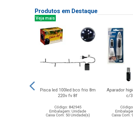
Produtos em Destaque
Veja mais
telo princesa
Pisca led 100led bco frio 8m
Aparador higi
fantil
220v fv 8f
c/3
: 838997
Código: 842945
Código
m: Unidade
Embalagem: Unidade
Embalage
12 Unidade(s)
Caixa Com: 50 Unidade(s)
Caixa Com: 
BRI-0416-2023-17