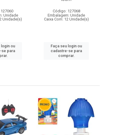
 127060
Código: 127068
Código:
: Unidade
Embalagem: Unidade
Embalagem
2 Unidade(s)
Caixa Com: 12 Unidade(s)
Caixa Com: 1
 login ou
Faça seu login ou
Faça seu 
-se para
cadastre-se para
cadastre
rar.
comprar.
comp