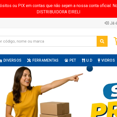
pósitos ou PIX em contas que não sejam a nossa conta oficial.
DISTRIBUIDORA EIRELI
Já é
DIVERSOS
FERRAMENTAS
PET
U.D
VIDROS