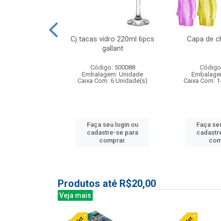
o raso 25,5cm
Cj tacas vidro 220ml 6pcs
Capa de c
e petala
gallant
: 503787
Código: 500088
Código
m: Unidade
Embalagem: Unidade
Embalage
24 Unidade(s)
Caixa Com: 6 Unidade(s)
Caixa Com: 1
u login ou
Faça seu login ou
Faça seu
e-se para
cadastre-se para
cadastr
prar.
comprar.
com
Produtos até R$20,00
Veja mais