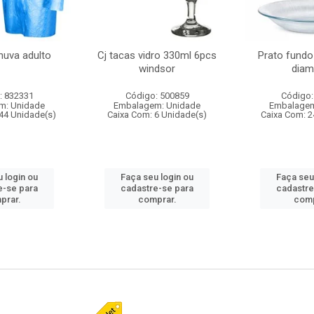
huva adulto
Cj tacas vidro 330ml 6pcs
Prato fundo
windsor
diam
: 832331
Código: 500859
Código:
m: Unidade
Embalagem: Unidade
Embalagem
44 Unidade(s)
Caixa Com: 6 Unidade(s)
Caixa Com: 2
 login ou
Faça seu login ou
Faça seu
e-se para
cadastre-se para
cadastre
prar.
comprar.
comp