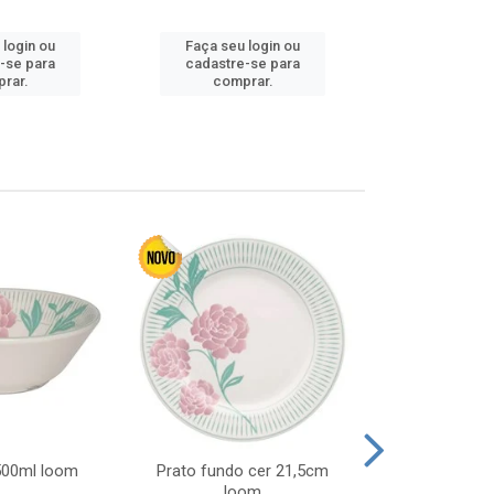
Faça seu 
 login ou
Faça seu login ou
cadastre
-se para
cadastre-se para
comp
rar.
comprar.
 500ml loom
Prato fundo cer 21,5cm
Prato raso c
loom