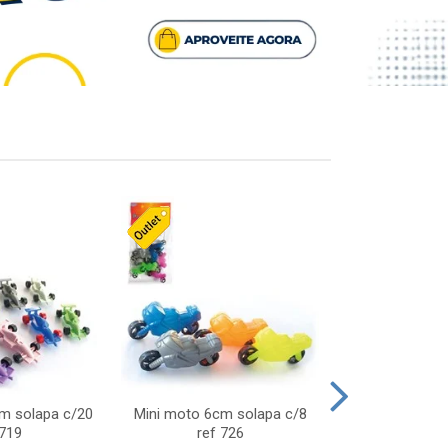
cm solapa c/20
Mini moto 6cm solapa c/8
Giro helice so
 719
ref 726
75