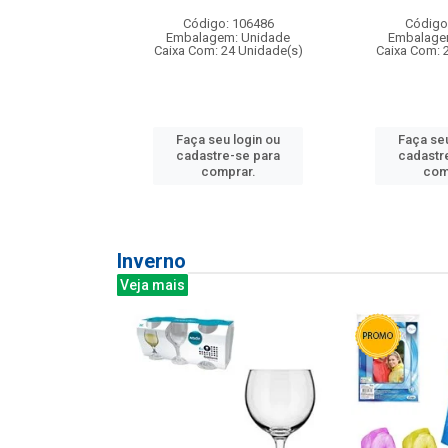
: 275814
Código: 106486
Código
m: Unidade
Embalagem: Unidade
Embalage
240 Unidade(s)
Caixa Com: 24 Unidade(s)
Caixa Com: 
u login ou
Faça seu login ou
Faça seu
e-se para
cadastre-se para
cadastr
prar.
comprar.
com
Inverno
Veja mais