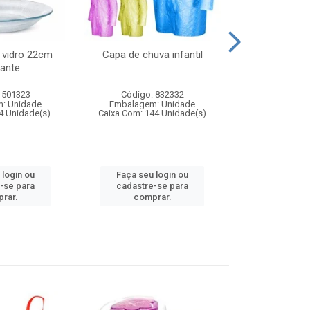
 vidro 22cm
Capa de chuva infantil
Jg prato fun
ante
diam
 501323
Código: 832332
Código:
: Unidade
Embalagem: Unidade
Embalagem
4 Unidade(s)
Caixa Com: 144 Unidade(s)
Caixa Com: 6
 login ou
Faça seu login ou
Faça seu 
-se para
cadastre-se para
cadastre
rar.
comprar.
comp