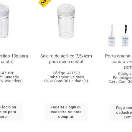
crilico 13g para
Saleiro de acrilico 7,5x4cm
Porta cracha
cristal
para mesa cristal
cordao ver
sort
: 471628
Código: 471629
Código:
m: Unidade
Embalagem: Unidade
Embalagem
36 Unidade(s)
Caixa Com: 36 Unidade(s)
Caixa Com: 3
 login ou
Faça seu login ou
Faça seu
e-se para
cadastre-se para
cadastre
prar.
comprar.
comp