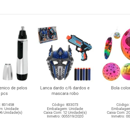
enico de pelos
Lanca dardo c/6 dardos e
Bola colo
 pcs
mascara robo
: 831458
Código: 833073
Código:
m: Unidade
Embalagem: Unidade
Embalagem
96 Unidade(s)
Caixa Com: 12 Unidade(s)
Caixa Com: 2
Inmetro: 005519/2020
Inmetro: 0