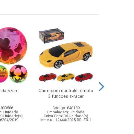
rida 67cm
Carro com controle remoto
Taca vidro amb
3 funcoes z-racer
c/6
 833586
Código: 840189
Código:
: Unidade
Embalagem: Unidade
Embalagem
00 Unidade(s)
Caixa Com: 36 Unidade(s)
Caixa Com: 8
06204/2019
Inmetro: 12444/2025-BRI-TR-1