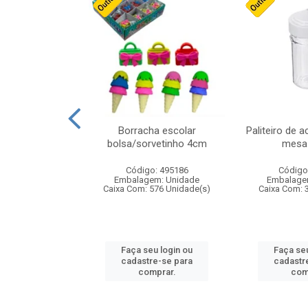
stico n.4 12cm
Borracha escolar
Paliteiro de a
bolsa/sorvetinho 4cm
mesa 
: 940550
Código: 495186
Código
m: Unidade
Embalagem: Unidade
Embalage
24 Unidade(s)
Caixa Com: 576 Unidade(s)
Caixa Com: 
u login ou
Faça seu login ou
Faça seu
e-se para
cadastre-se para
cadastr
prar.
comprar.
com