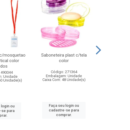
 c/mosquetao
Saboneteira plast c/tela
Prato plas
tical color
color
colo
idos
Código: 271364
Código:
 490044
Embalagem: Unidade
Embalagem
: Unidade
Caixa Com: 48 Unidade(s)
Caixa Com: 4
60 Unidade(s)
Faça seu login ou
Faça seu 
 login ou
cadastre-se para
cadastre
-se para
comprar.
comp
rar.