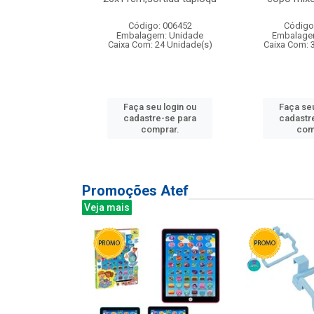
: 135177
Código: 006452
Código
m: Unidade
Embalagem: Unidade
Embalage
12 Unidade(s)
Caixa Com: 24 Unidade(s)
Caixa Com: 
u login ou
Faça seu login ou
Faça seu
e-se para
cadastre-se para
cadastr
prar.
comprar.
com
Promoções Atef
Veja mais