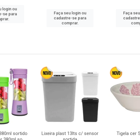
 login ou
Faça seu login ou
Faça seu
e-se para
cadastre-se para
cadastre
prar.
comprar.
comp
380ml sortido
Lixeira plast 13lts c/ sensor
Tigela cer
r 380ml so
sortida