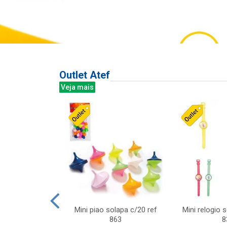
Outlet Atef
Veja mais
last c/div
Mini piao solapa c/20 ref
Mini relogio 
m ursinhos sor
863
8