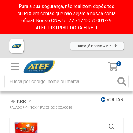
Para a sua segurança, não realizem depósitos
ou PIX em contas que não sejam a nossa conta
oficial. Nosso CNPJ é: 27.717.135/0001-29
ATEF DISTRIBUIDORA EIRELI
Baixe já nosso APP
0
VOLTAR
INÍCIO
RALADOR***INOX 4 FACES GDE CX:00048