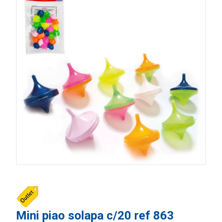
Mini piao solapa c/20 ref 863