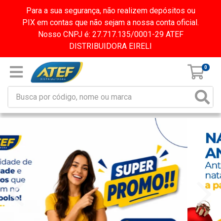
Para a sua segurança, não realizem depósitos ou
PIX em contas que não sejam a nossa conta oficial.
Nosso CNPJ é: 27.717.135/0001-29 ATEF
DISTRIBUIDORA EIRELI
0