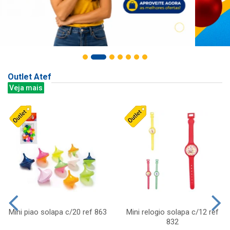
Outlet Atef
Veja mais
Mini piao solapa c/20 ref 863
Mini relogio solapa c/12 ref
832