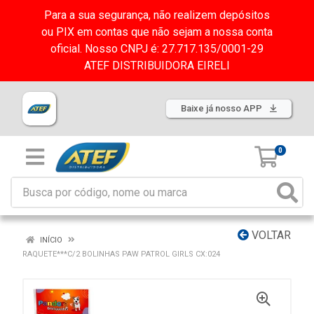
Para a sua segurança, não realizem depósitos
ou PIX em contas que não sejam a nossa conta
oficial. Nosso CNPJ é: 27.717.135/0001-29
ATEF DISTRIBUIDORA EIRELI
Baixe já nosso APP
0
VOLTAR
INÍCIO
RAQUETE***C/2 BOLINHAS PAW PATROL GIRLS CX:024