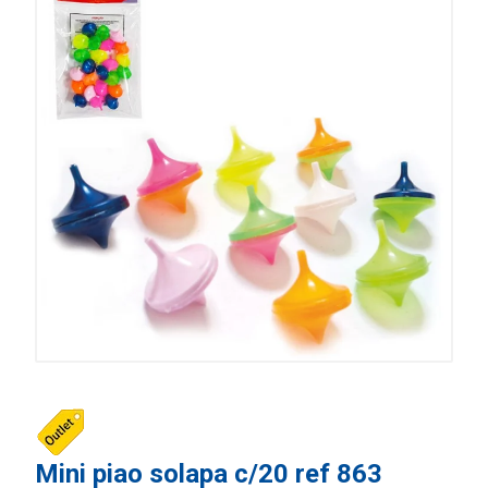
Mini piao solapa c/20 ref 863