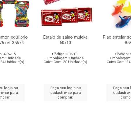
mon equilibrio
Estalo de salao muleke
Piao estelar s
c/6 ref 35674
50x10
85
o: 415215
Código: 305831
Código: 
em: Unidade
Embalagem: Unidade
Embalagem:
 24 Unidade(s)
Caixa Com: 20 Unidade(s)
Caixa Com: 24
u login ou
Faça seu login ou
Faça seu 
re-se para
cadastre-se para
cadastre-
mprar.
comprar.
compr