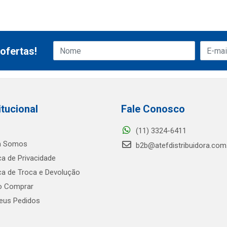
ofertas!
itucional
Fale Conosco
(11) 3324-6411
 Somos
b2b@atefdistribuidora.com
ica de Privacidade
ica de Troca e Devolução
 Comprar
us Pedidos