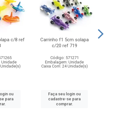
olapa c/8 ref
Carrinho f1 5cm solapa
Mini moto 6cm s
8
c/20 ref 719
ref 726
571265
Código: 571271
Código: 571
 Unidade
Embalagem: Unidade
Embalagem: U
 Unidade(s)
Caixa Com: 24 Unidade(s)
Caixa Com: 24 Un
login ou
Faça seu login ou
Faça seu log
se para
cadastre-se para
cadastre-se 
ar.
comprar.
comprar