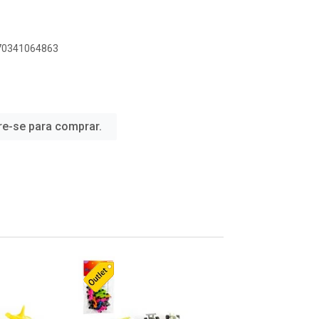
070341064863
re-se para comprar.