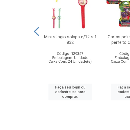
o 6cm solapa c/8
Mini relogio solapa c/12 ref
Cartas poke
ref 726
832
perfeito 
digo: 571272
Código: 129357
Códig
agem: Unidade
Embalagem: Unidade
Embalag
om: 24 Unidade(s)
Caixa Com: 24 Unidade(s)
Caixa Com:
 seu login ou
Faça seu login ou
Faça se
astre-se para
cadastre-se para
cadast
comprar.
comprar.
co